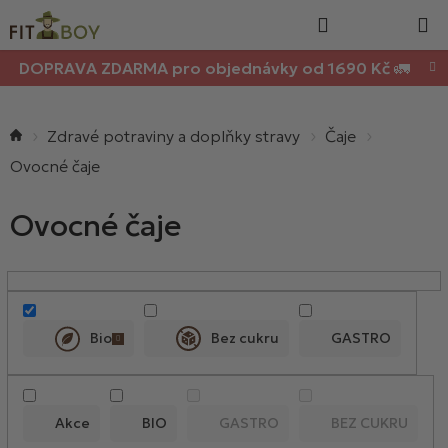
Nákupn
Přejít
Hledat
na
košík
obsah
DOPRAVA ZDARMA pro objednávky od 1690 Kč 🚛
Domů
Zdravé potraviny a doplňky stravy
Čaje
Ovocné čaje
Ovocné čaje
V
ý
p
Bio
Bez cukru
GASTRO
i
s
p
Akce
BIO
GASTRO
BEZ CUKRU
r