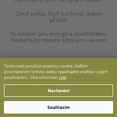
Chuť světa: čtyři kuchyně, jeden
příběh
10 snídaní pro energii a soustředění:
Nastartujte mozek zdravým cukrem
Způsoby platby:
Tento web používá soubory cookie. Dalším
Online
Převod
Dobírka
procházením tohoto webu vyjadřujete souhlas s jejich
Způsoby dopravy:
používáním.. Více informací
zde
.
Nastavení
Copyright (c)
2026
FITBOY
- Všechna práva
vyhrazena
Souhlasím
Vytvořil Shoptet
/
Nakódoval Pavel Kuneš