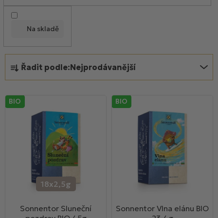
o
d
Na skladě
u
k
Ř
t
Řadit podle:
Nejprodávanější
a
ů
z
e
BIO
BIO
n
í
p
r
o
d
u
18x2,5g
k
Sonnentor Sluneční
Sonnentor Vlna elánu BIO
t