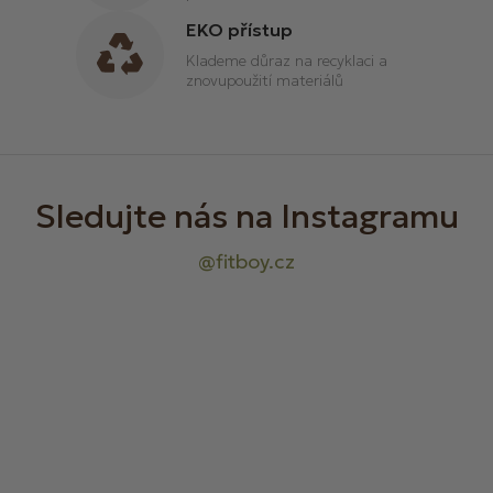
i
EKO přístup
s
u
Klademe důraz na recyklaci a
znovupoužití materiálů
Z
á
p
a
t
í