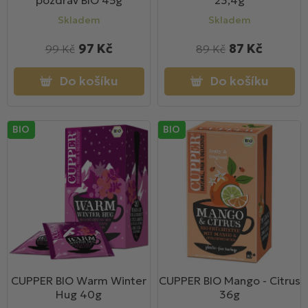
pozdrav BIO 45g
23,4g
ů
Skladem
Skladem
97 Kč
87 Kč
99 Kč
89 Kč
Do košíku
Do košíku
BIO
BIO
CUPPER BIO Warm Winter
CUPPER BIO Mango - Citrus
Hug 40g
36g