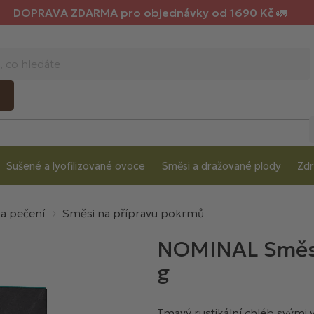
DOPRAVA ZDARMA pro objednávky od 1690 Kč 🚛
Sušené a lyofilizované ovoce
Směsi a dražované plody
Zdr
 a pečení
Směsi na přípravu pokrmů
NOMINAL Směs n
g
Tmavý rustikální chléb svými