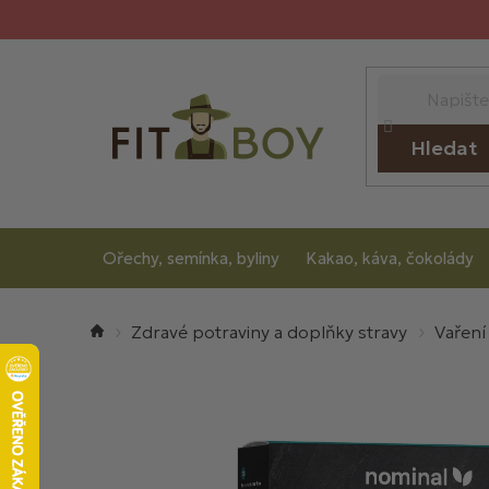
Přejít
na
obsah
Hledat
Ořechy, semínka, byliny
Kakao, káva, čokolády
Domů
Zdravé potraviny a doplňky stravy
Vaření