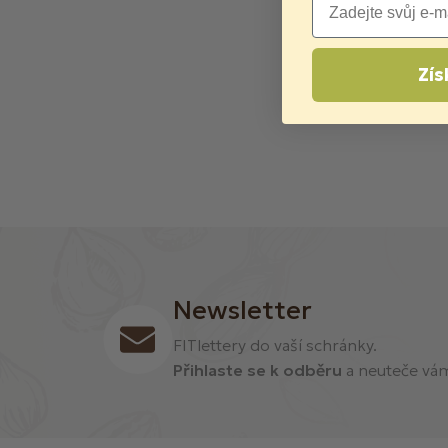
Zís
Newsletter
FITlettery do vaší schránky.
Přihlaste se k odběru
a neuteče vám 