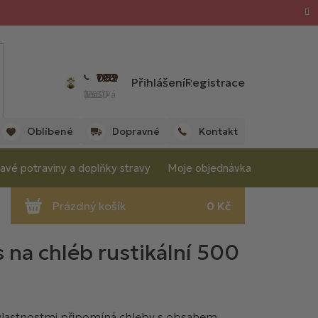
702 059 198
Přihlášení
Registrace
(Po - Pá 7:00 - 15:30 hod.)
Oblíbené
Dopravné
Kontakt
avé potraviny a doplňky stravy
Moje objednávka
a chléb rustikální 500
 vlastnostmi připomíná chleby s obsahem