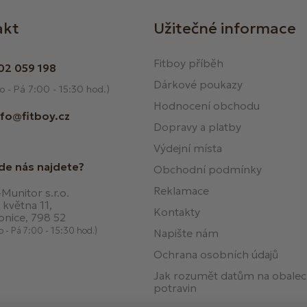
akt
Užitečné informace
Fitboy příběh
02 059 198
Dárkové poukazy
o - Pá 7:00 - 15:30 hod.)
Hodnocení obchodu
nfo@fitboy.cz
Dopravy a platby
Výdejní místa
de nás najdete?
Obchodní podmínky
Reklamace
Munitor s.r.o.
 května 11,
Kontakty
onice, 798 52
o - Pá 7:00 - 15:30 hod.)
Napište nám
Ochrana osobních údajů
Jak rozumět datům na obale
potravin