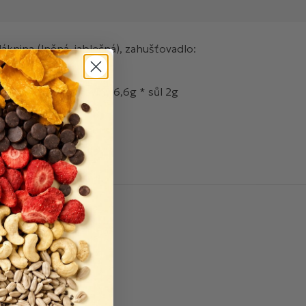
knina (lněná, jablečná), zahušťovadlo:
 sluncem.
NINA 8,2g * bílkoviny 6,6g * sůl 2g