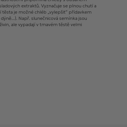
ladových extraktů. Vyznačuje se plnou chutí a
ní těsta je možné chléb „vylepšit“ přídavkem
dýně...). Např. slunečnicová semínka jsou
ivin, ale vypadají v tmavém těstě velmi