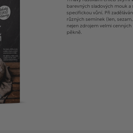
barevných sladových mouk a s
specifickou vůní. Při zadělává
různých semínek (len, sezam, 
nejen zdrojem velmi cenných ž
pěkně.