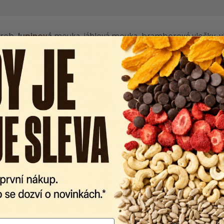
rob,
lupinová
mouka, jáhlová mouka, bramborové vločky, vlá
, jablkový prášek, chlebové koření.
do 75% a teplotě do 30°C, vždy uzavřené. Chránit před přímým
* tuky 1,7g * NMK 0,4g * sacharidy 71g * cukry 3,7g * VLÁK
ích podmínek 12 měsíců.
 mléko, vejce.