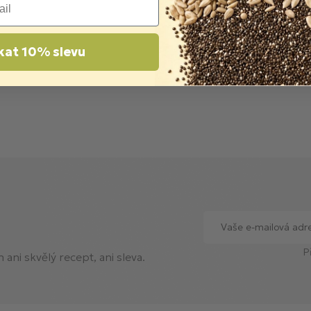
kat 10% slevu
P
ani skvělý recept, ani sleva.