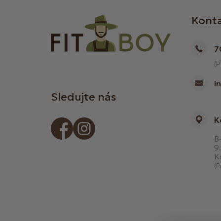
Kont
7
(P
i
Sledujte nás
K
B-
9.
K
(P