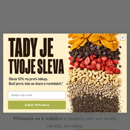
Email
Newsletter
Získat 10% slevu
FITlettery do vaší schránky.
Přihlaste se k odběru
a neuteče vám ani skvělý
recept, ani sleva.