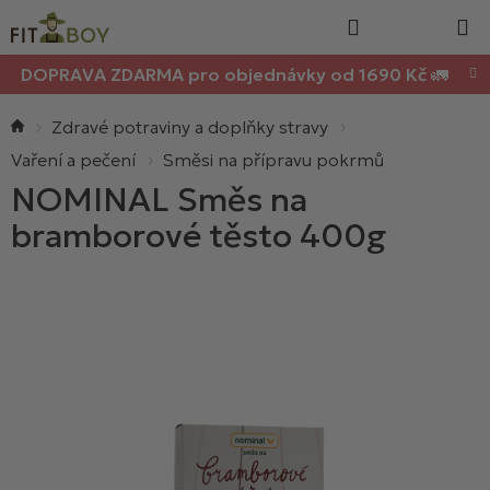
Nákupn
Přejít
Hledat
na
košík
obsah
DOPRAVA ZDARMA pro objednávky od 1690 Kč 🚛
Domů
Zdravé potraviny a doplňky stravy
Vaření a pečení
Směsi na přípravu pokrmů
NOMINAL Směs na
bramborové těsto 400g