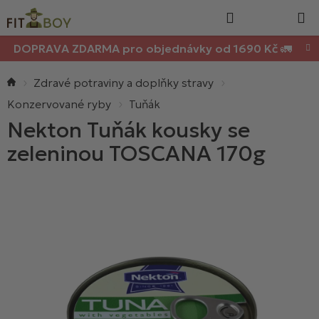
Nákupn
Přejít
Hledat
na
košík
obsah
DOPRAVA ZDARMA pro objednávky od 1690 Kč 🚛
Domů
Zdravé potraviny a doplňky stravy
Konzervované ryby
Tuňák
Nekton Tuňák kousky se
zeleninou TOSCANA 170g