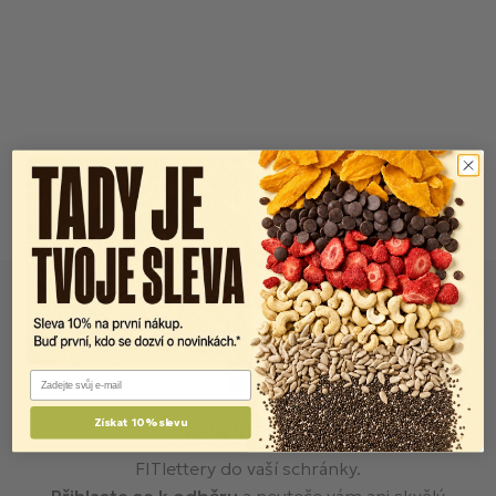
Email
Newsletter
Získat 10% slevu
FITlettery do vaší schránky.
Přihlaste se k odběru
a neuteče vám ani skvělý