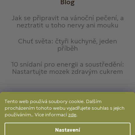
Blog
Jak se připravit na vánoční pečení, a
neztratit u toho nervy ani mouku
Chuť světa: čtyři kuchyně, jeden
příběh
10 snídaní pro energii a soustředění:
Nastartujte mozek zdravým cukrem
Způsoby platby:
Tento web používá soubory cookie. Dalším
Online
Převod
Dobírka
procházením tohoto webu vyjadřujete souhlas s jejich
Způsoby dopravy:
používáním.. Více informací
zde
.
Nastavení