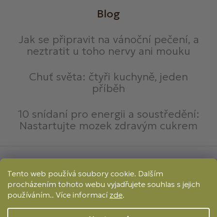
Blog
Jak se připravit na vánoční pečení, a
neztratit u toho nervy ani mouku
Chuť světa: čtyři kuchyně, jeden
příběh
10 snídaní pro energii a soustředění:
Nastartujte mozek zdravým cukrem
Způsoby platby:
Tento web používá soubory cookie. Dalším
Online
Převod
Dobírka
procházením tohoto webu vyjadřujete souhlas s jejich
Způsoby dopravy:
používáním.. Více informací
zde
.