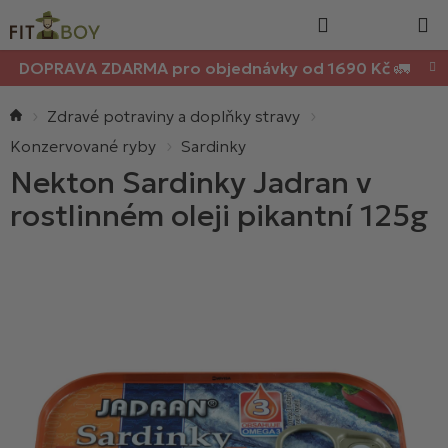
Nákupn
Přejít
Hledat
na
košík
obsah
DOPRAVA ZDARMA pro objednávky od 1690 Kč 🚛
Domů
Zdravé potraviny a doplňky stravy
Konzervované ryby
Sardinky
Nekton Sardinky Jadran v
rostlinném oleji pikantní 125g