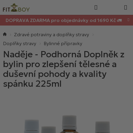
Nákupn
Přejít
Hledat
na
košík
obsah
DOPRAVA ZDARMA pro objednávky od 1690 Kč 🚛
Domů
Zdravé potraviny a doplňky stravy
Doplňky stravy
Bylinné přípravky
Naděje - Podhorná Doplněk z
bylin pro zlepšení tělesné a
duševní pohody a kvality
spánku 225ml