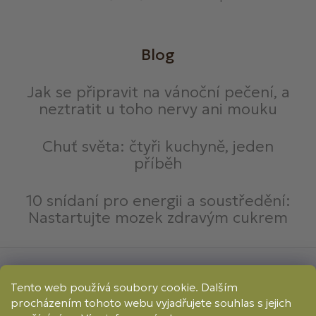
Blog
Jak se připravit na vánoční pečení, a
neztratit u toho nervy ani mouku
Chuť světa: čtyři kuchyně, jeden
příběh
10 snídaní pro energii a soustředění:
Nastartujte mozek zdravým cukrem
Způsoby platby:
Tento web používá soubory cookie. Dalším
Online
Převod
Dobírka
procházením tohoto webu vyjadřujete souhlas s jejich
Způsoby dopravy: