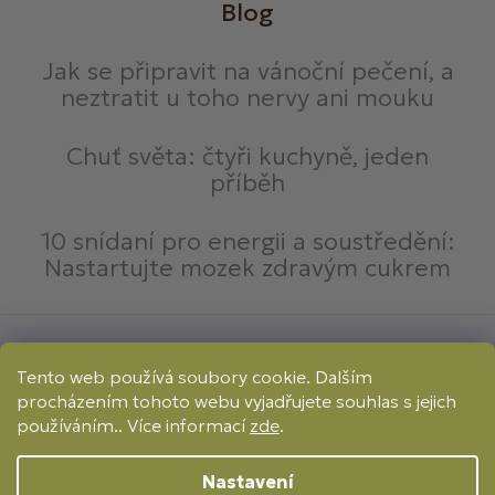
Blog
Jak se připravit na vánoční pečení, a
neztratit u toho nervy ani mouku
Chuť světa: čtyři kuchyně, jeden
příběh
10 snídaní pro energii a soustředění:
Nastartujte mozek zdravým cukrem
Způsoby platby:
Tento web používá soubory cookie. Dalším
Online
Převod
Dobírka
procházením tohoto webu vyjadřujete souhlas s jejich
Způsoby dopravy:
používáním.. Více informací
zde
.
Nastavení