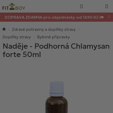
Nákupn
Přejít
Hledat
na
košík
obsah
DOPRAVA ZDARMA pro objednávky od 1690 Kč 🚛
Domů
Zdravé potraviny a doplňky stravy
Doplňky stravy
Bylinné přípravky
Naděje - Podhorná Chlamysan
forte 50ml