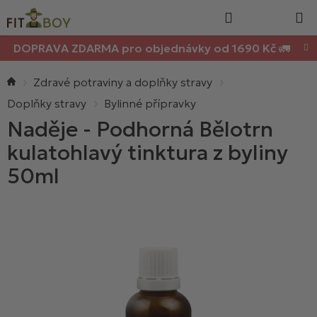
Nákupn
Přejít
Hledat
na
košík
obsah
DOPRAVA ZDARMA pro objednávky od 1690 Kč 🚛
Domů
Zdravé potraviny a doplňky stravy
Doplňky stravy
Bylinné přípravky
Naděje - Podhorná Bělotrn
kulatohlavý tinktura z byliny
50ml