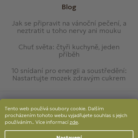
Blog
Jak se připravit na vánoční pečení, a
neztratit u toho nervy ani mouku
Chuť světa: čtyři kuchyně, jeden
příběh
10 snídaní pro energii a soustředění:
Nastartujte mozek zdravým cukrem
Způsoby platby:
Tento web používá soubory cookie. Dalším
Online
Převod
Dobírka
procházením tohoto webu vyjadřujete souhlas s jejich
Způsoby dopravy:
používáním.. Více informací
zde
.
Nastavení