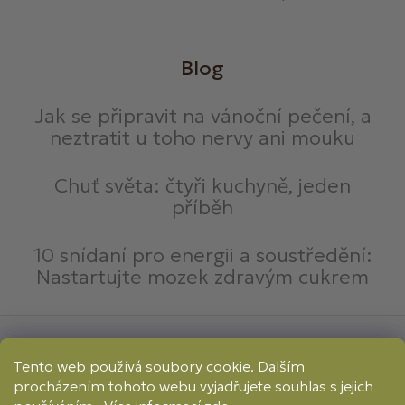
Blog
Jak se připravit na vánoční pečení, a
neztratit u toho nervy ani mouku
Chuť světa: čtyři kuchyně, jeden
příběh
10 snídaní pro energii a soustředění:
Nastartujte mozek zdravým cukrem
Způsoby platby:
Tento web používá soubory cookie. Dalším
Online
Převod
Dobírka
procházením tohoto webu vyjadřujete souhlas s jejich
Způsoby dopravy: