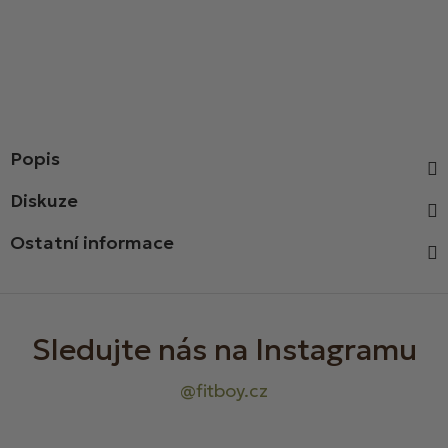
Popis
Diskuze
Ostatní informace
Z
á
p
a
t
í