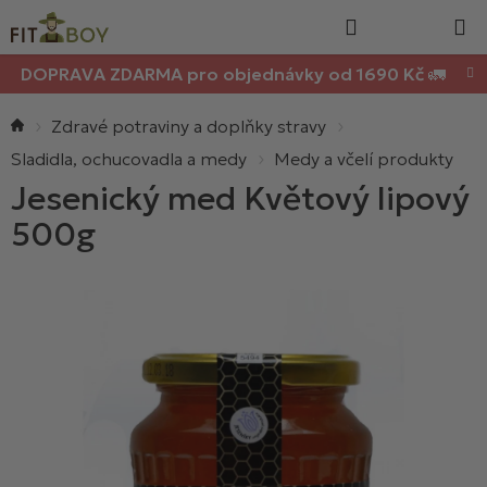
Nákupn
Přejít
Hledat
na
košík
obsah
DOPRAVA ZDARMA pro objednávky od 1690 Kč 🚛
Domů
Zdravé potraviny a doplňky stravy
Sladidla, ochucovadla a medy
Medy a včelí produkty
Jesenický med Květový lipový
500g