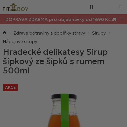
Nákupn
Přejít
Hledat
na
košík
obsah
DOPRAVA ZDARMA pro objednávky od 1690 Kč 🚛
Domů
Zdravé potraviny a doplňky stravy
Sirupy
Nápojové sirupy
Hradecké delikatesy Sirup
šípkový ze šípků s rumem
500ml
AKCE