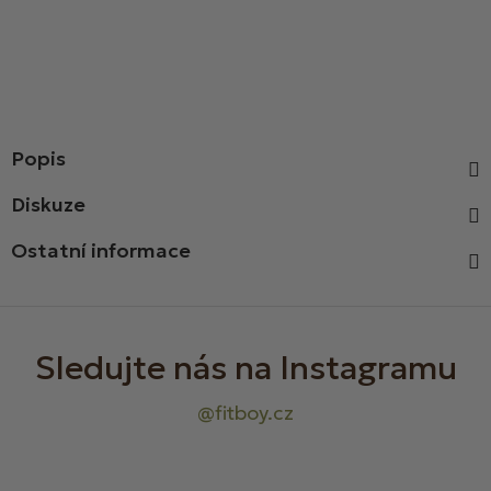
Popis
Diskuze
Ostatní informace
Z
á
p
a
t
í