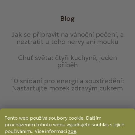
Blog
Jak se připravit na vánoční pečení, a
neztratit u toho nervy ani mouku
Chuť světa: čtyři kuchyně, jeden
příběh
10 snídaní pro energii a soustředění:
Nastartujte mozek zdravým cukrem
Způsoby platby:
Tento web používá soubory cookie. Dalším
Online
Převod
Dobírka
procházením tohoto webu vyjadřujete souhlas s jejich
Způsoby dopravy:
používáním.. Více informací
zde
.