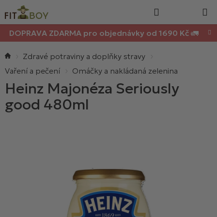
Nákupn
Přejít
Hledat
na
košík
obsah
DOPRAVA ZDARMA pro objednávky od 1690 Kč 🚛
Domů
Zdravé potraviny a doplňky stravy
Vaření a pečení
Omáčky a nakládaná zelenina
Heinz Majonéza Seriously
good 480ml