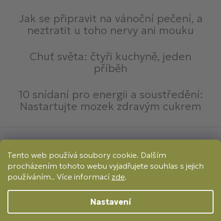
Jak se připravit na vánoční pečení, a
neztratit u toho nervy ani mouku
Chuť světa: čtyři kuchyně, jeden
příběh
10 snídaní pro energii a soustředění:
Nastartujte mozek zdravým cukrem
Způsoby platby:
Tento web používá soubory cookie. Dalším
Online
Převod
Dobírka
procházením tohoto webu vyjadřujete souhlas s jejich
Způsoby dopravy:
používáním.. Více informací
zde
.
Nastavení