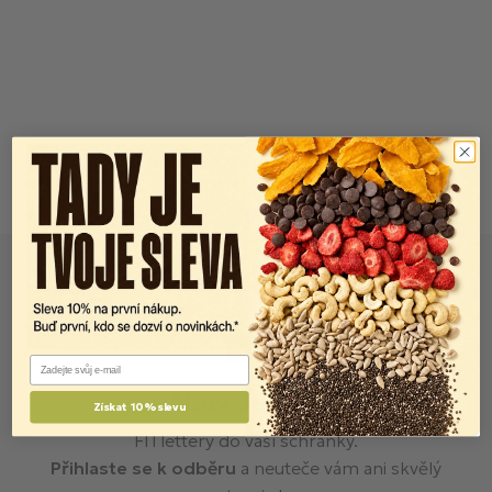
Email
Newsletter
Získat 10% slevu
FITlettery do vaší schránky.
Přihlaste se k odběru
a neuteče vám ani skvělý