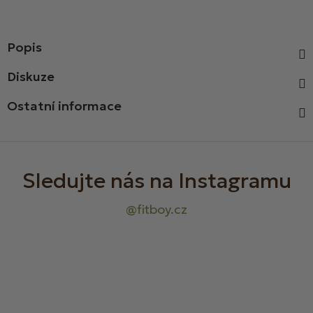
Popis
Diskuze
Ostatní informace
Z
á
p
a
t
í