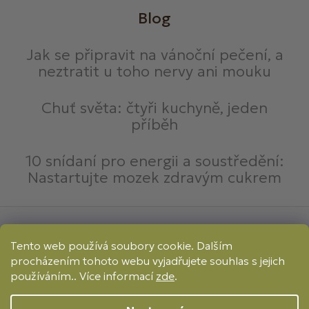
Blog
Jak se připravit na vánoční pečení, a
neztratit u toho nervy ani mouku
Chuť světa: čtyři kuchyně, jeden
příběh
10 snídaní pro energii a soustředění:
Nastartujte mozek zdravým cukrem
Způsoby platby:
Tento web používá soubory cookie. Dalším
Online
Převod
Dobírka
procházením tohoto webu vyjadřujete souhlas s jejich
Způsoby dopravy:
používáním.. Více informací
zde
.