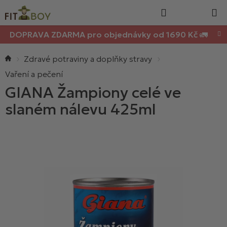
Nákupn
Přejít
Hledat
na
košík
obsah
DOPRAVA ZDARMA pro objednávky od 1690 Kč 🚛
Domů
Zdravé potraviny a doplňky stravy
Vaření a pečení
GIANA Žampiony celé ve
slaném nálevu 425ml