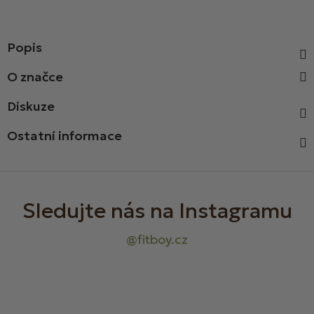
Popis
Diskuze
Ostatní informace
Z
á
p
a
t
í