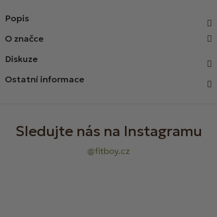
Popis
Diskuze
Ostatní informace
Z
á
p
a
t
í