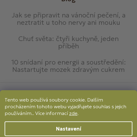
Jak se připravit na vánoční pečení, a
neztratit u toho nervy ani mouku
Chuť světa: čtyři kuchyně, jeden
příběh
10 snídaní pro energii a soustředění:
Nastartujte mozek zdravým cukrem
Způsoby platby:
Tento web používá soubory cookie. Dalším
Online
Převod
Dobírka
procházením tohoto webu vyjadřujete souhlas s jejich
Způsoby dopravy:
používáním.. Více informací
zde
.
Nastavení