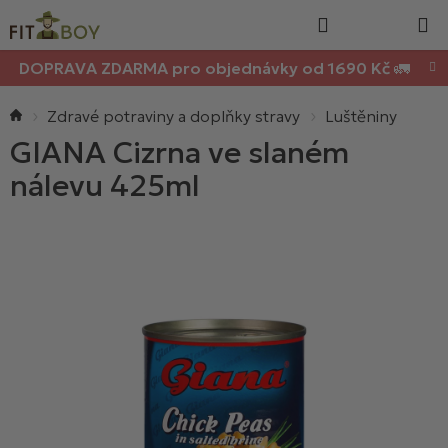
Nákupn
Přejít
Hledat
na
košík
obsah
DOPRAVA ZDARMA pro objednávky od 1690 Kč 🚛
Domů
Zdravé potraviny a doplňky stravy
Luštěniny
GIANA Cizrna ve slaném
nálevu 425ml