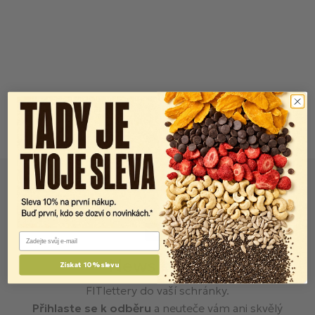
Email
Newsletter
Získat 10% slevu
FITlettery do vaší schránky.
Přihlaste se k odběru
a neuteče vám ani skvělý