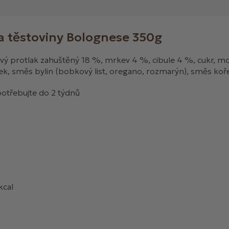
a těstoviny Bolognese 350g
ový protlak zahuštěný 18 %, mrkev 4 %, cibule 4 %, cukr, mod
snek, směs bylin (bobkový list, oregano, rozmarýn), směs koř
spotřebujte do 2 týdnů
kcal