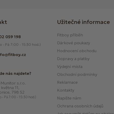
akt
Užitečné informace
Fitboy příběh
02 059 198
Dárkové poukazy
o - Pá 7:00 - 15:30 hod.)
Hodnocení obchodu
nfo@fitboy.cz
Dopravy a platby
Výdejní místa
de nás najdete?
Obchodní podmínky
Reklamace
Munitor s.r.o.
 května 11,
Kontakty
onice, 798 52
o - Pá 7:00 - 15:30 hod.)
Napište nám
Ochrana osobních údajů
Jak rozumět datům na obale