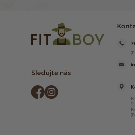
Kont
7
(P
i
Sledujte nás
K
B-
9.
K
(P