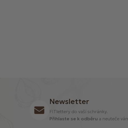
í
Newsletter
FITlettery do vaší schránky.
Přihlaste se k odběru
a neuteče vám 