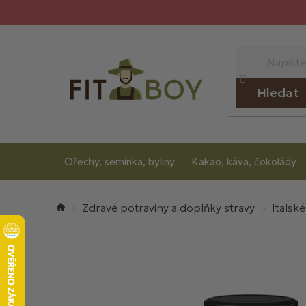
Přejít
na
obsah
Hledat
Ořechy, semínka, byliny
Kakao, káva, čokolády
Domů
Zdravé potraviny a doplňky stravy
Italsk