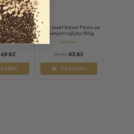
aiser Losos bez
Franz Josef Kaiser Pesto se
stí v hořčičné
sušenými rajčaty 190g
e 110g
adem
Skladem
49 Kč
63 Kč
69 Kč
 košíku
Do košíku