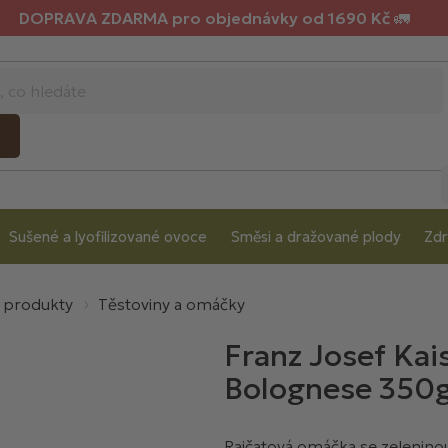
DOPRAVA ZDARMA pro objednávky od 1690 Kč 🚛
Sušené a lyofilizované ovoce
Směsi a dražované plody
Zdr
é produkty
Těstoviny a omáčky
Franz Josef Kai
Bolognese 350
Rajčatová omáčka se zelenin