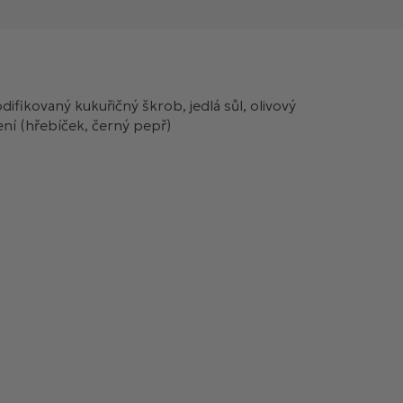
ifikovaný kukuřičný škrob, jedlá sůl, olivový
ení (hřebíček, černý pepř)