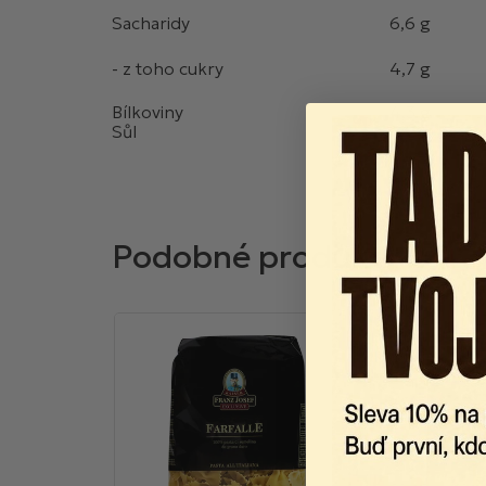
Sacharidy
6,6 g
- z toho cukry
4,7 g
Bílkoviny
4,3 g
Sůl
1,4 g