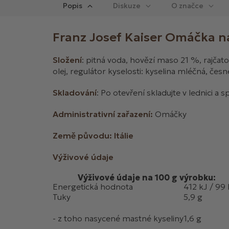
Popis
Diskuze
Franz Josef Kaiser Omáčka n
Složení
: pitná voda, hovězí maso 21 %, rajčat
olej, regulátor kyselosti: kyselina mléčná, če
Skladování
: Po otevření skladujte v lednici a 
Administrativní zařazení:
Omáčky
Země původu:
Itálie
Výživové údaje
Výživové údaje na 100 g výrobku:
Energetická hodnota
412 kJ / 99 
Tuky
5,9 g
- z toho nasycené mastné kyseliny
1,6 g