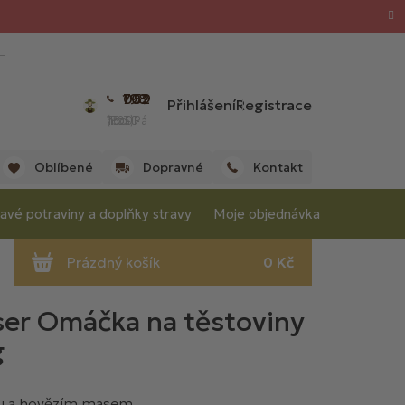
702 059 198
Přihlášení
Registrace
(Po - Pá 7:00 - 15:30 hod.)
Oblíbené
Dopravné
Kontakt
avé potraviny a doplňky stravy
Moje objednávka
ser Omáčka na těstoviny
g
ou a hovězím masem