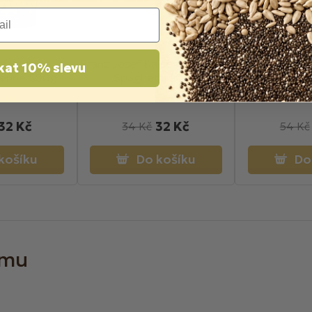
f Kaiser -
Franz Josef Kaiser Těstoviny
Franz Josef K
kat 10% slevu
Penne 500g
Spaghetti 500g
kůže a bez ko
omáčc
adem
Skladem
Skl
32 Kč
32 Kč
34 Kč
54 Kč
košíku
Do košíku
Do