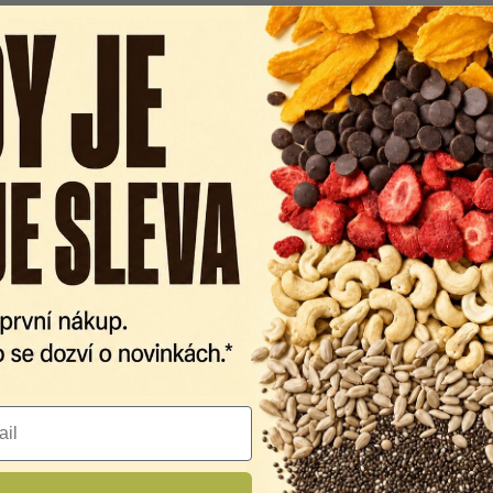
Jednotka
kJ/kcal
g
g
g
g
g
g
g