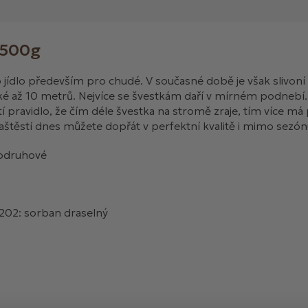
 500g
 o jídlo především pro chudé. V současné době je však slivon
ké až 10 metrů. Nejvíce se švestkám daří v mírném podnebí
í pravidlo, že čím déle švestka na stromě zraje, tím více má 
 naštěstí dnes můžete dopřát v perfektní kvalitě i mimo sezónu
odruhové
202: sorban draselný