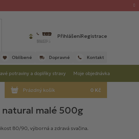
702 059 198
Přihlášení
Registrace
(Po - Pá 7:00 - 15:30 hod.)
Oblíbené
Dopravné
Kontakt
avé potraviny a doplňky stravy
Moje objednávka
 natural malé 500g
ikost 80/90, výborná a zdravá svačina.