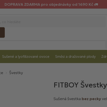
DOPRAVA ZDARMA pro objednávky od 1690 Kč 🚛
Sušené a lyofilizované ovoce
Směsi a dražované plody
Zdr
ce
Švestky
FITBOY Švestky
Sušená švestka
bez pecky
vel