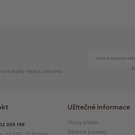
P
ani skvělý recept, ani sleva.
akt
Užitečné informace
Fitboy příběh
02 059 198
Dárkové poukazy
o - Pá 7:00 - 15:30 hod.)