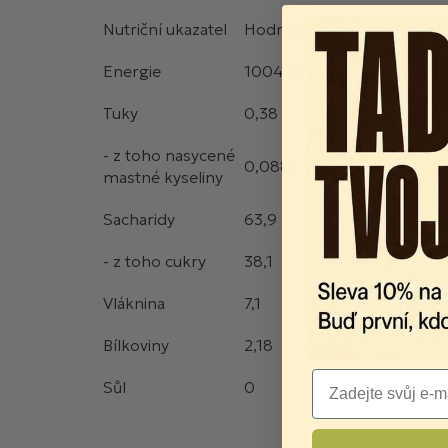
Nutriční ukazatel
Hodnota
Energie
1004/240
Tuky
0,38
- z toho nasycené
0,088
mastné kyseliny
Sacharidy
63,9
- z toho cukry
38,1
Vláknina
7,1
Bílkoviny
2,18
Email
Sůl
0