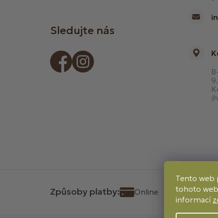
i
Sledujte nás
K
B-
9.
K
(P
Tento web 
tohoto webu
Způsoby platby:
Online
Převod
informací
z