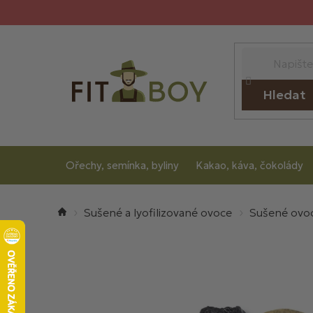
Přejít
na
obsah
Hledat
Ořechy, semínka, byliny
Kakao, káva, čokolády
Domů
Sušené a lyofilizované ovoce
Sušené ovo