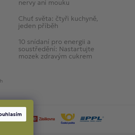
nervy ani mouku
Chuť světa: čtyři kuchyně,
jeden příběh
10 snídaní pro energii a
soustředění: Nastartujte
mozek zdravým cukrem
ch
ouhlasím
by dopravy: