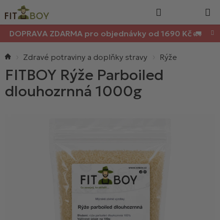
Nákupn
Přejít
Hledat
na
košík
obsah
DOPRAVA ZDARMA pro objednávky od 1690 Kč 🚛
Domů
Zdravé potraviny a doplňky stravy
Rýže
FITBOY Rýže Parboiled
dlouhozrnná 1000g