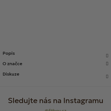
Popis
Diskuze
Z
á
p
a