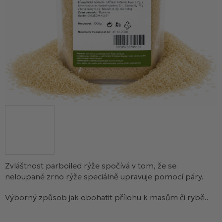
Zvláštnost parboiled rýže spočívá v tom, že se
neloupané zrno rýže speciálně upravuje pomocí páry.
Výborný způsob jak obohatit přílohu k masům či rybě..