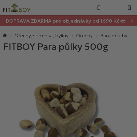
Nákupn
Přejít
Hledat
na
košík
obsah
DOPRAVA ZDARMA pro objednávky od 1690 Kč 🚛
Domů
Ořechy, semínka, byliny
Ořechy
Para ořechy
FITBOY Para půlky 500g