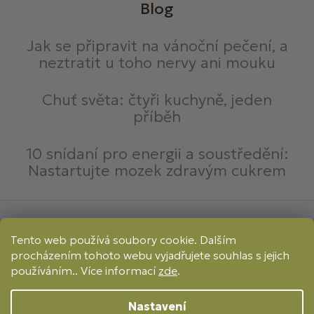
Blog
Jak se připravit na vánoční pečení, a
neztratit u toho nervy ani mouku
Chuť světa: čtyři kuchyně, jeden
příběh
10 snídaní pro energii a soustředění:
Nastartujte mozek zdravým cukrem
Způsoby platby:
Tento web používá soubory cookie. Dalším
Online
Převod
Dobírka
procházením tohoto webu vyjadřujete souhlas s jejich
Způsoby dopravy:
používáním.. Více informací
zde
.
Nastavení