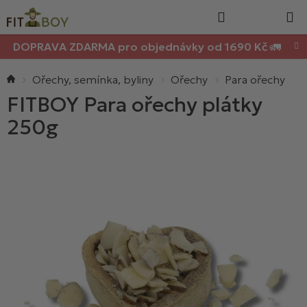
Nákupn
Přejít
Hledat
na
košík
obsah
DOPRAVA ZDARMA pro objednávky od 1690 Kč 🚛
Domů
Ořechy, semínka, byliny
Ořechy
Para ořechy
FITBOY Para ořechy plátky
250g