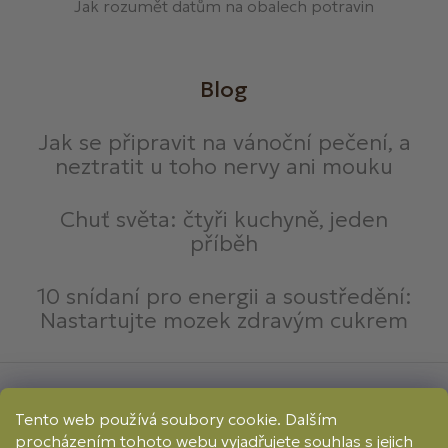
Jak rozumět datům na obalech potravin
Blog
Jak se připravit na vánoční pečení, a
neztratit u toho nervy ani mouku
Chuť světa: čtyři kuchyně, jeden
příběh
10 snídaní pro energii a soustředění:
Nastartujte mozek zdravým cukrem
Způsoby platby:
Tento web používá soubory cookie. Dalším
Online
Převod
Dobírka
procházením tohoto webu vyjadřujete souhlas s jejich