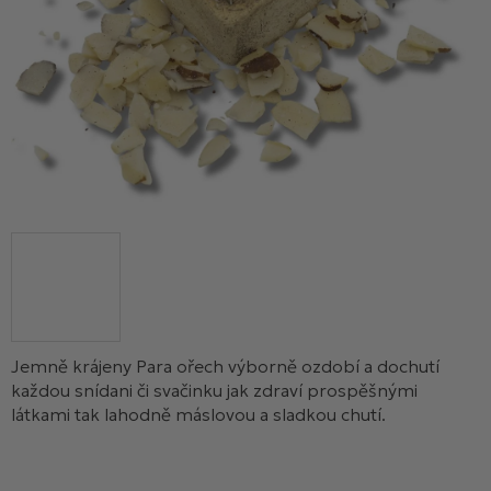
Jemně krájeny Para ořech výborně ozdobí a dochutí
každou snídani či svačinku jak zdraví prospěšnými
látkami tak lahodně máslovou a sladkou chutí.