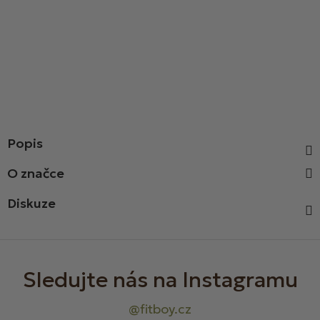
Popis
Diskuze
Z
á
p
a