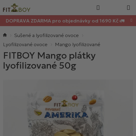
Nákupn
Přejít
Hledat
na
košík
obsah
DOPRAVA ZDARMA pro objednávky od 1690 Kč 🚛
Domů
Sušené a lyofilizované ovoce
Lyofilizované ovoce
Mango lyofilizované
FITBOY Mango plátky
lyofilizované 50g