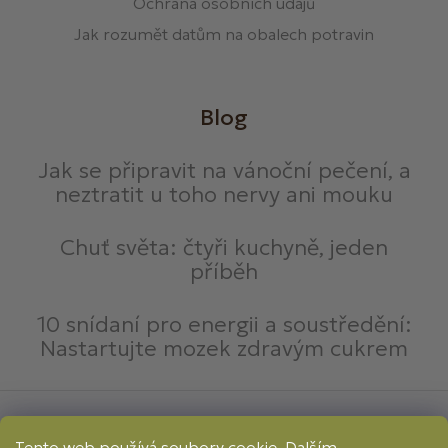
Ochrana osobních údajů
Jak rozumět datům na obalech potravin
Blog
Jak se připravit na vánoční pečení, a
neztratit u toho nervy ani mouku
Chuť světa: čtyři kuchyně, jeden
příběh
10 snídaní pro energii a soustředění:
Nastartujte mozek zdravým cukrem
Způsoby platby:
Tento web používá soubory cookie. Dalším