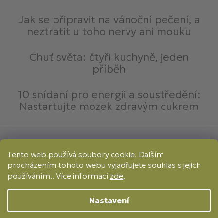
Jak se připravit na vánoční pečení, a
neztratit u toho nervy ani mouku
Chuť světa: čtyři kuchyně, jeden
příběh
10 snídaní pro energii a soustředění:
Nastartujte mozek zdravým cukrem
Způsoby platby:
Tento web používá soubory cookie. Dalším
Online
Převod
Dobírka
procházením tohoto webu vyjadřujete souhlas s jejich
Způsoby dopravy:
používáním.. Více informací
zde
.
Nastavení