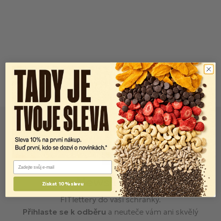
Email
Newsletter
Získat 10% slevu
FITlettery do vaší schránky.
Přihlaste se k odběru
a neuteče vám ani skvělý