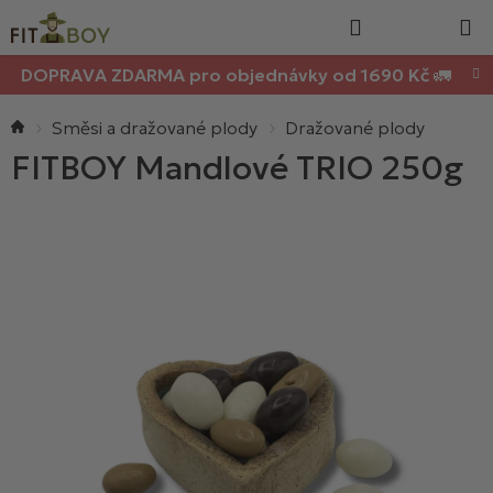
Nákupn
Přejít
Hledat
na
košík
obsah
DOPRAVA ZDARMA pro objednávky od 1690 Kč 🚛
Domů
Směsi a dražované plody
Dražované plody
FITBOY Mandlové TRIO 250g