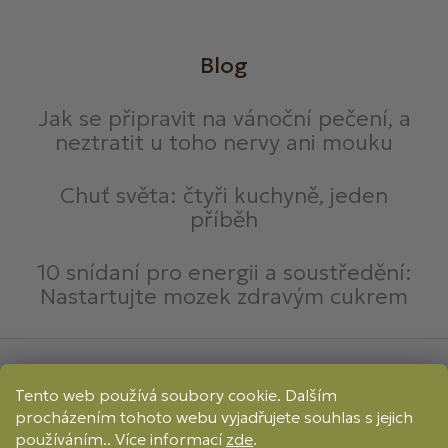
Blog
Jak se připravit na vánoční pečení, a
neztratit u toho nervy ani mouku
Chuť světa: čtyři kuchyně, jeden
příběh
10 snídaní pro energii a soustředění:
Nastartujte mozek zdravým cukrem
Způsoby platby:
Tento web používá soubory cookie. Dalším
Online
Převod
Dobírka
procházením tohoto webu vyjadřujete souhlas s jejich
Způsoby dopravy:
používáním.. Více informací
zde
.