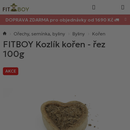
Nákupn
Přejít
Hledat
na
košík
obsah
DOPRAVA ZDARMA pro objednávky od 1690 Kč 🚛
Domů
Ořechy, semínka, byliny
Byliny
Kořen
FITBOY Kozlík kořen - řez
100g
AKCE