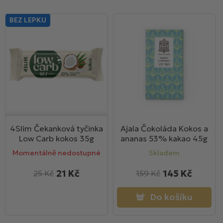
BEZ LEPKU
4Slim Čekanková tyčinka
Ajala Čokoláda Kokos a
Low Carb kokos 35g
ananas 53% kakao 45g
Momentálně nedostupné
Skladem
21 Kč
145 Kč
25 Kč
159 Kč
Do košíku