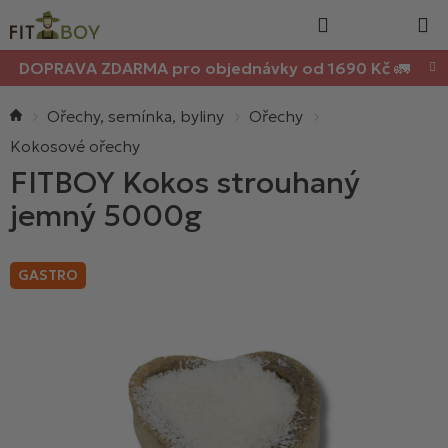
Nákupn
Přejít
Hledat
na
košík
obsah
DOPRAVA ZDARMA pro objednávky od 1690 Kč 🚛
Domů
Ořechy, semínka, byliny
Ořechy
Kokosové ořechy
FITBOY Kokos strouhaný
jemný 5000g
GASTRO