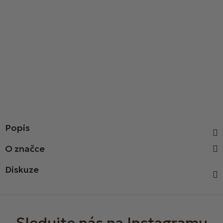
Popis
Diskuze
Z
á