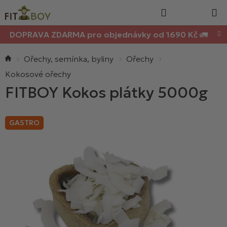
Nákupn
Přejít
Hledat
na
košík
obsah
DOPRAVA ZDARMA pro objednávky od 1690 Kč 🚛
Domů
Ořechy, semínka, byliny
Ořechy
Kokosové ořechy
FITBOY Kokos plátky 5000g
GASTRO