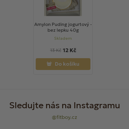
Amylon Puding jogurtový -
bez lepku 40g
Skladem
12 Kč
13 Kč
Do košíku
Z
á
p
a
t