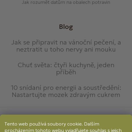
Jak rozumět datům na obalech potravin
Blog
Jak se připravit na vánoční pečení, a
neztratit u toho nervy ani mouku
Chuť světa: čtyři kuchyně, jeden
příběh
10 snídaní pro energii a soustředění:
Nastartujte mozek zdravým cukrem
Způsoby platby:
Tento web používá soubory cookie. Dalším
Online
Převod
Dobírka
procházením tohoto webu vyjadřujete souhlas s jejich