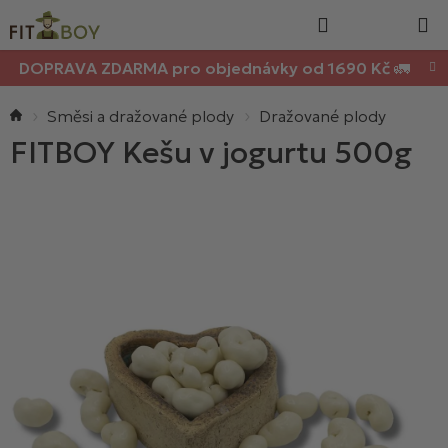
Nákupn
Přejít
Hledat
na
košík
obsah
DOPRAVA ZDARMA pro objednávky od 1690 Kč 🚛
Domů
Směsi a dražované plody
Dražované plody
FITBOY Kešu v jogurtu 500g