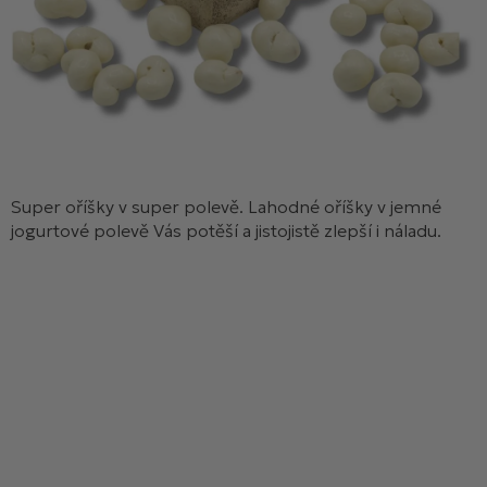
Super oříšky v super polevě. Lahodné oříšky v jemné
jogurtové polevě Vás potěší a jistojistě zlepší i náladu.