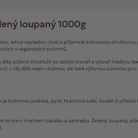
lený loupaný 1000g
emnou, lehce nasládlou chutí a příjemně krémovou strukturou
iánských a veganských pokrmů.
e díky půlené struktuře se dobře rozvaří a vytvoří hladkou te
 což z něj dělá nejen chutnou, ale také výživnou surovinu pro 
 je krémová polévka, pyré, hrachová kaše, šoulet či příloha 
do hrnce s hrachem bazalku a saturejku. Z
elený, loupaný, pů
t.