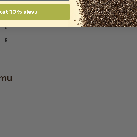
g
kat 10% slevu
g
g
g