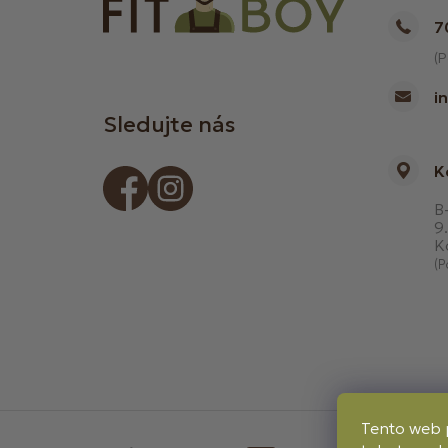
7
(P
i
Sledujte nás
K
B-
9.
K
(P
Tento web 