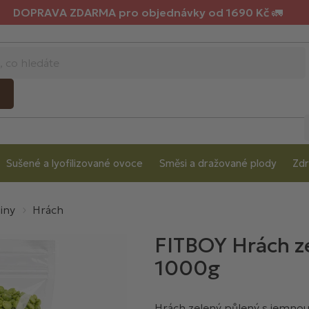
DOPRAVA ZDARMA pro objednávky od 1690 Kč 🚛
Sušené a lyofilizované ovoce
Směsi a dražované plody
Zdr
iny
Hrách
FITBOY Hrách z
1000g
Hrách zelený půlený s jemnou,