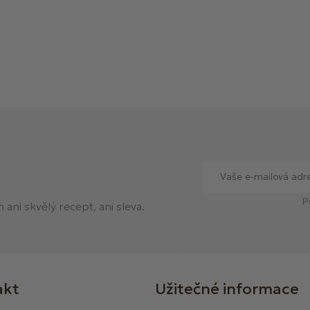
P
ani skvělý recept, ani sleva.
akt
Užitečné informace