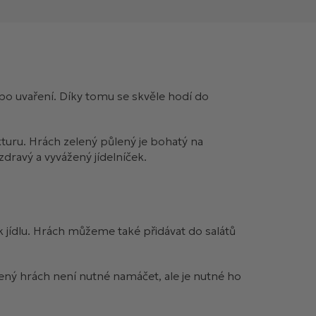
 po uvaření. Díky tomu se skvěle hodí do
xturu. Hrách zelený půlený je bohatý na
zdravý a vyvážený jídelníček.
k jídlu. Hrách můžeme také přidávat do salátů
lený hrách není nutné namáčet, ale je nutné ho