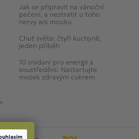
Jak se připravit na vánoční
pečení, a neztratit u toho
nervy ani mouku
Chuť světa: čtyři kuchyně,
jeden příběh
10 snídaní pro energii a
soustředění: Nastartujte
mozek zdravým cukrem
ch
ouhlasím