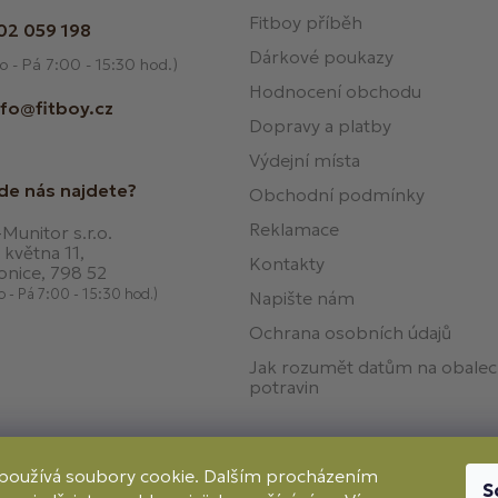
Fitboy příběh
02 059 198
Dárkové poukazy
o - Pá 7:00 - 15:30 hod.)
Hodnocení obchodu
nfo@fitboy.cz
Dopravy a platby
Výdejní místa
de nás najdete?
Obchodní podmínky
Reklamace
Munitor s.r.o.
 května 11,
Kontakty
onice, 798 52
o - Pá 7:00 - 15:30 hod.)
Napište nám
Ochrana osobních údajů
Jak rozumět datům na obale
potravin
používá soubory cookie. Dalším procházením
S