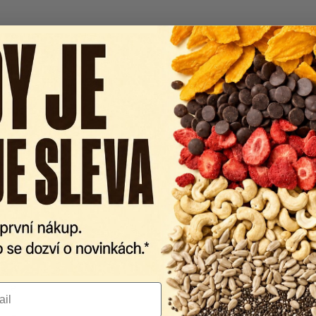
a suchém místě.
Jednotka
Kcal/kJ
g
g