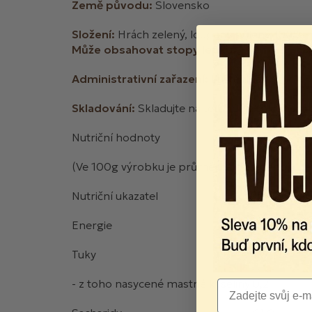
Země původu:
Slovensko
Složení:
Hrách zelený, loupaný půlený 100%
Může obsahovat stopy lepku.
Administrativní zařazení:
Luštěnina
Skladování:
Skladujte na temném, chladném 
Nutriční hodnoty
(Ve 100g výrobku je průměrně obsaženo)
Nutriční ukazatel
Hodnota
Energie
340/1442
Tuky
1,0
- z toho nasycené mastné kyseliny
0,2
Email