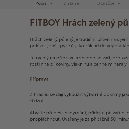
Popis
Diskuze
FITBOY Hrách zelený pů
Hrách zelený půlený je tradiční luštěnina s j
polévek, kaší, pyré či jako základ do vegetar
Je rychlý na přípravu a snadno se vaří, protož
rostlinné bílkoviny, vlákninu a cenné minerály,
Příprava
Z hrachu se dají vykouzlit výborné pokrmy jako
či rizot.
Abyste předešli nadýmání, přidejte při vaření 
propláchnout. Uvařený je za přibližně 30 minu