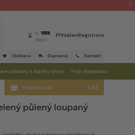
702 059 198
Přihlášení
Registrace
(Po - Pá 7:00 - 15:30 hod.)
Oblíbené
Dopravné
Kontakt
avé potraviny a doplňky stravy
Moje objednávka
elený půlený loupaný
 nasládlou chutí a krémovou strukturou je