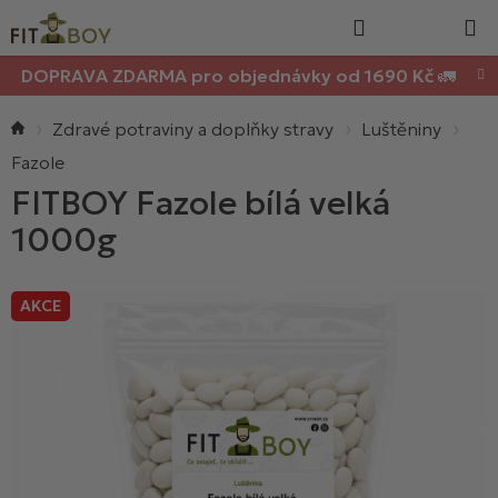
Nákupn
Přejít
Hledat
na
košík
obsah
DOPRAVA ZDARMA pro objednávky od 1690 Kč 🚛
Domů
Zdravé potraviny a doplňky stravy
Luštěniny
Fazole
FITBOY Fazole bílá velká
1000g
AKCE