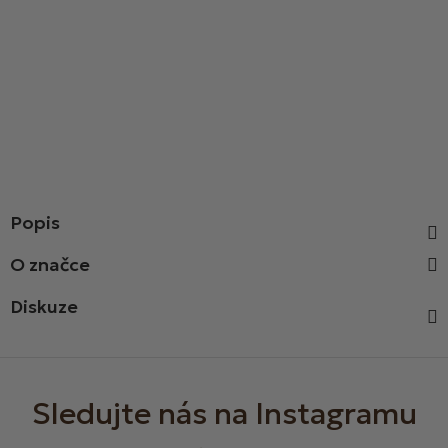
Popis
Diskuze
Z
á
p
a