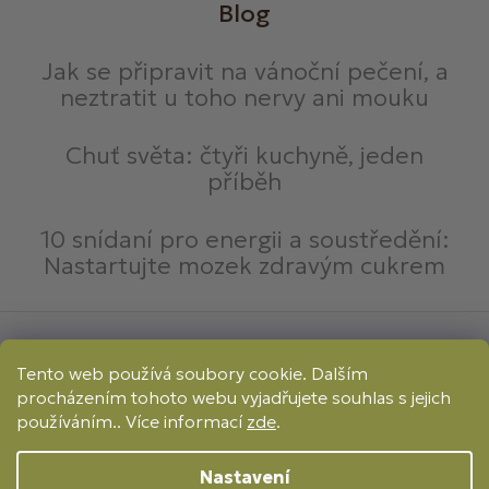
Blog
Jak se připravit na vánoční pečení, a
neztratit u toho nervy ani mouku
Chuť světa: čtyři kuchyně, jeden
příběh
10 snídaní pro energii a soustředění:
Nastartujte mozek zdravým cukrem
Způsoby platby:
Tento web používá soubory cookie. Dalším
Online
Převod
Dobírka
procházením tohoto webu vyjadřujete souhlas s jejich
Způsoby dopravy:
používáním.. Více informací
zde
.
Nastavení