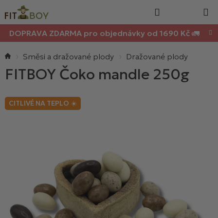
Nákupn
Přejít
Hledat
na
košík
obsah
DOPRAVA ZDARMA pro objednávky od 1690 Kč 🚛
Domů
Směsi a dražované plody
Dražované plody
FITBOY Čoko mandle 250g
CITLIVÉ NA TEPLO ☀️