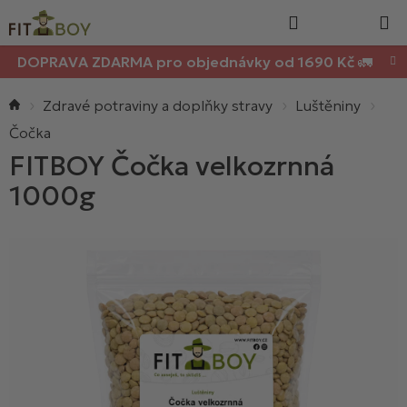
Nákupn
Přejít
Hledat
na
košík
obsah
DOPRAVA ZDARMA pro objednávky od 1690 Kč 🚛
Domů
Zdravé potraviny a doplňky stravy
Luštěniny
Čočka
FITBOY Čočka velkozrnná
1000g