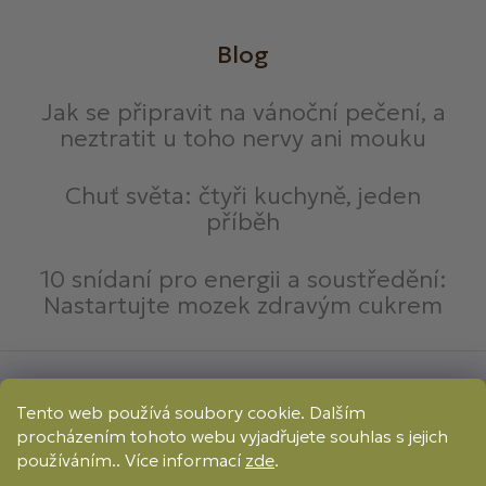
Blog
Jak se připravit na vánoční pečení, a
neztratit u toho nervy ani mouku
Chuť světa: čtyři kuchyně, jeden
příběh
10 snídaní pro energii a soustředění:
Nastartujte mozek zdravým cukrem
Způsoby platby:
Tento web používá soubory cookie. Dalším
Online
Převod
Dobírka
procházením tohoto webu vyjadřujete souhlas s jejich
Způsoby dopravy:
používáním.. Více informací
zde
.