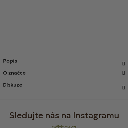
Popis
Diskuze
Z
á
p
a