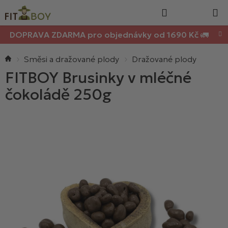
Nákupn
Přejít
Hledat
na
košík
obsah
DOPRAVA ZDARMA pro objednávky od 1690 Kč 🚛
Domů
Směsi a dražované plody
Dražované plody
FITBOY Brusinky v mléčné
čokoládě 250g