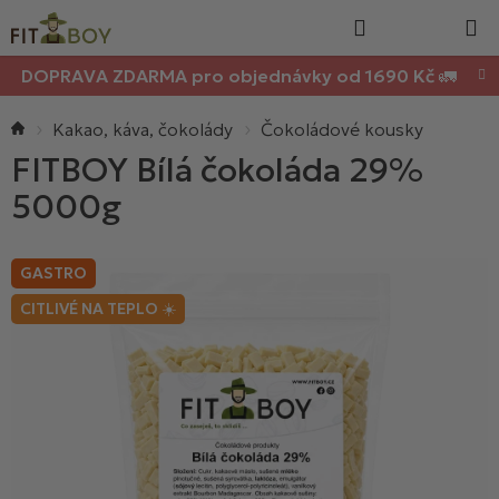
Nákupn
Přejít
Hledat
na
košík
obsah
DOPRAVA ZDARMA pro objednávky od 1690 Kč 🚛
Domů
Kakao, káva, čokolády
Čokoládové kousky
FITBOY Bílá čokoláda 29%
5000g
GASTRO
CITLIVÉ NA TEPLO ☀️