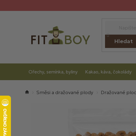
Přejít
na
obsah
Hledat
Ořechy, semínka, byliny
Kakao, káva, čokolády
Domů
Směsi a dražované plody
Dražované plo