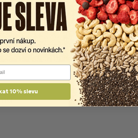
64 kcal
kat 10% slevu