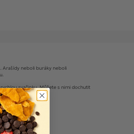
 Arašídy neboli buráky neboli
nu.
rychlou svačinku. Můžete s nimi dochutit