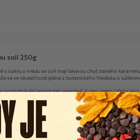
u solí 250
g
 v cukru a medu se solí mají lákavou chuť slaného karamelu.
e se ve skutečnosti jedná z botanického hlediska o luštěni
a pochutnávání jenom tak samotné, k vínu nebo i třeba jako 
řimíchat do omáček a příloh.
3,5 %, mořská sůl 2 %
ném a suchém místě.
ové plody, čokoládové cukrovinky