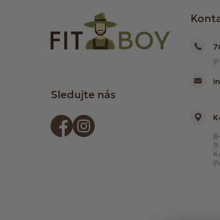
Kont
7
(P
i
Sledujte nás
K
B-
9.
K
(P