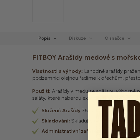
Popis
Diskuze
FITBOY Arašídy medové s mořsko
Vlastnosti a výhody:
Lahodné arašídy pražené
podzemnici olejnou řadíme k ořechům, přestož
Použití:
Arašídy v medu se solí jsou výborné n
saláty, které naberou exotický nádech nebo p
Složení:
Arašídy
76 %, cukr 18,5 %, med 
Skladování:
Skladujte na temném, chlad
Administrativní zařazení
: Suché skořápk