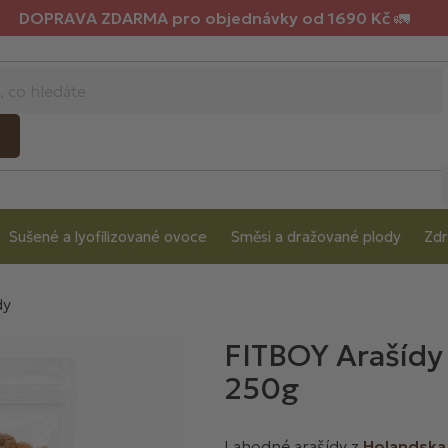
DOPRAVA ZDARMA pro objednávky od 1690 Kč 🚛
Sušené a lyofilizované ovoce
Směsi a dražované plody
Zdr
dy
FITBOY Arašídy
250g
Lahodné arašídy z
Holandska