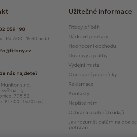
akt
Užitečné informace
Fitboy příběh
02 059 198
Dárkové poukazy
o - Pá 7:00 - 15:30 hod.)
Hodnocení obchodu
nfo@fitboy.cz
Dopravy a platby
Výdejní místa
de nás najdete?
Obchodní podmínky
Reklamace
Munitor s.r.o.
 května 11,
Kontakty
onice, 798 52
o - Pá 7:00 - 15:30 hod.)
Napište nám
Ochrana osobních údajů
Jak rozumět datům na obale
potravin