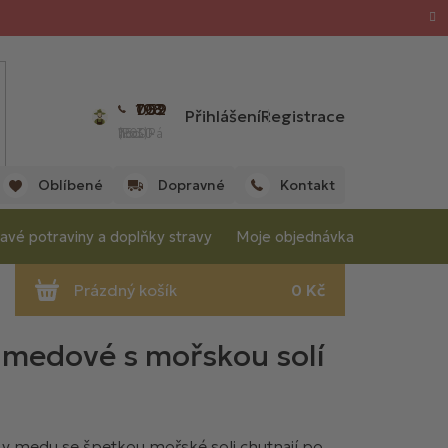
702 059 198
Přihlášení
Registrace
(Po - Pá 7:00 - 15:30 hod.)
Oblíbené
Dopravné
Kontakt
avé potraviny a doplňky stravy
Moje objednávka
 medové s mořskou solí
v medu se špetkou mořské soli chutnají po