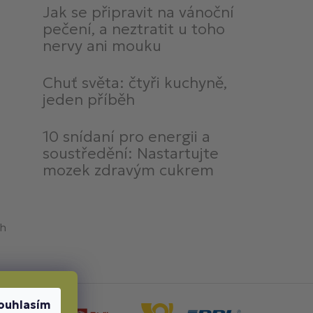
Jak se připravit na vánoční
pečení, a neztratit u toho
nervy ani mouku
Chuť světa: čtyři kuchyně,
jeden příběh
10 snídaní pro energii a
soustředění: Nastartujte
mozek zdravým cukrem
ch
ouhlasím