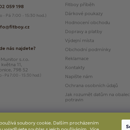
Fitboy příběh
02 059 198
Dárkové poukazy
o - Pá 7:00 - 15:30 hod.)
Hodnocení obchodu
nfo@fitboy.cz
Dopravy a platby
Výdejní místa
de nás najdete?
Obchodní podmínky
Reklamace
Munitor s.r.o.
 května 11,
Kontakty
onice, 798 52
o - Pá 7:00 - 15:30 hod.)
Napište nám
Ochrana osobních údajů
Jak rozumět datům na obale
potravin
používá soubory cookie. Dalším procházením
S
 vyjadřujete souhlas s jejich používáním.. Více