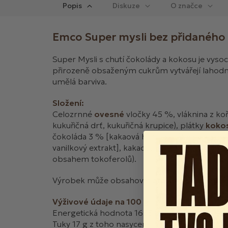
Popis
Diskuze
Emco Super mysli bez přidaného
Super Mysli s chutí čokolády a kokosu je vysoce
přirozeně obsaženým cukrům vytvářejí lahodné
umělá barviva.
Složení:
Celozrnné
ovesné
vločky 45 %, vláknina z ko
kukuřičná drť, kukuřičná krupice), plátky
koko
čokoláda 3 % [kakaová hmota, vláknina z koře
vanilkový extrakt], kakaový prášek 2,7 %, str
obsahem tokoferolů).
Výrobek může obsahovat
arašídy, sóju, mlék
Výživové údaje na 100 g:
Energetická hodnota 1635 kJ/391 kcal,
Tuky 17 g z toho nasycené mastné kyseliny 5,7