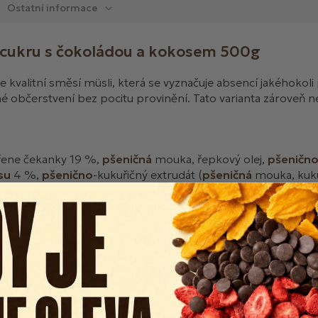
Ostatní informace
 cukru s čokoládou a kokosem 500g
 kvalitní směsí müsli, která se vyznačuje absencí jakéhokoli 
 občerstvení bez pocitu provinění. Tato varianta zároveň 
řene čekanky 19 %,
pšeničná
mouka, řepkový olej,
pšeničn
su
4 %,
pšenično
-kukuřičný extrudát (
pšeničná
mouka, kukuř
ne čekanky, kakaové máslo, kakaový prášek se sníženým obs
ouhaný
kokos
2 %, přírodní
kokosové
aroma, antioxidanty (
o a ořechy.
 g,