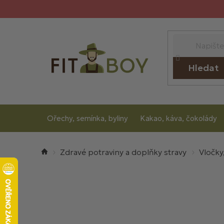
Přejít
na
obsah
Hledat
Ořechy, semínka, byliny
Kakao, káva, čokolády
Domů
Zdravé potraviny a doplňky stravy
Vločky,