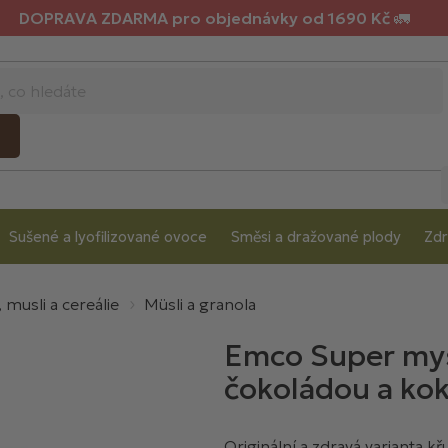
DOPRAVA ZDARMA pro objednávky od 1690 Kč 🚛
Sušené a lyofilizované ovoce
Směsi a dražované plody
Zdr
 musli a cereálie
Müsli a granola
Emco Super mys
čokoládou a k
Originální a zdravá varianta 