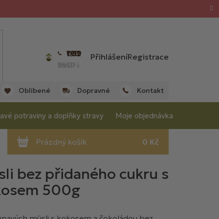
702 059 198
Přihlášení
Registrace
(Po - Pá 7:00 - 15:30 hod.)
Oblíbené
Dopravné
Kontakt
avé potraviny a doplňky stravy
Moje objednávka
li bez přidaného cukru s
okosem 500g
křupavých müsli s kokosem a čokoládou bez