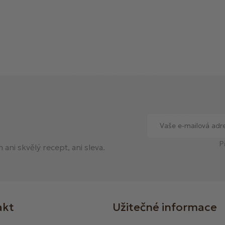
P
ani skvělý recept, ani sleva.
akt
Užitečné informace