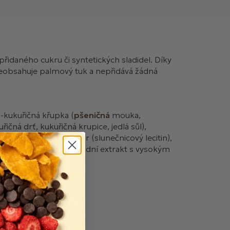
přidaného cukru či syntetických sladidel. Díky
neobsahuje palmový tuk a nepřidává žádná
o
-kukuřičná křupka (
pšeničná
mouka,
ičná drť, kukuřičná krupice, jedlá sůl),
ahem tuku, emulgátor (slunečnicový lecitin),
askorbylpalmitát, přírodní extrakt s vysokým