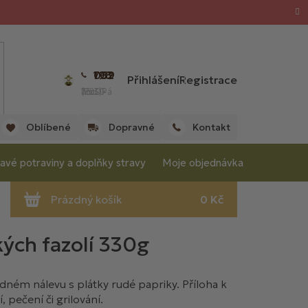
702 059 198
Přihlášení
Registrace
(Po - Pá 7:00 - 15:30 hod.)
Oblíbené
Dopravné
Kontakt
avé potraviny a doplňky stravy
Moje objednávka
kých fazolí 330g
odném nálevu s plátky rudé papriky. Příloha k
 pečení či grilování.