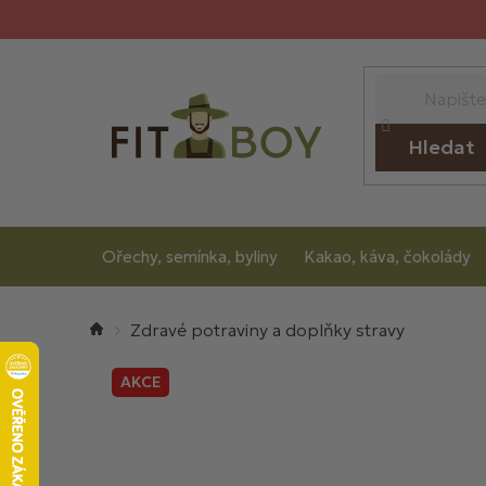
Přejít
na
obsah
Hledat
Ořechy, semínka, byliny
Kakao, káva, čokolády
Domů
Zdravé potraviny a doplňky stravy
AKCE