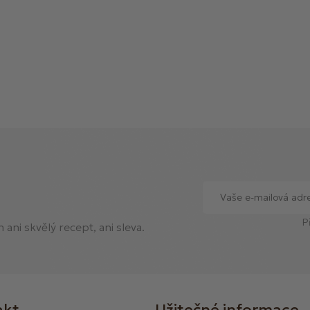
P
ani skvělý recept, ani sleva.
akt
Užitečné informace