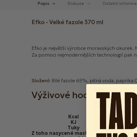
Popis
Diskuze
Ostatní informa
Efko - Velké fazole 370 ml
Efko je největší výrobce moravských okurek. N
Za pomoci nejmodernějších technologií pak na
Složení:
Bílé fazole 65%, pitná voda, paprika 0,
Výživové hodnoty
100g
Kcal
96
KJ
404
Tuky
0.6
Z toho nasycené mastné kyseliny
0.1