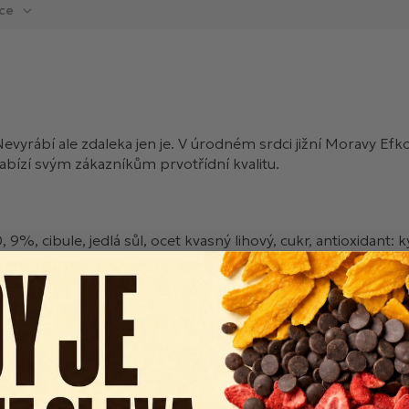
ce
evyrábí ale zdaleka jen je. V úrodném srdci jižní Moravy Ef
bízí svým zákazníkům prvotřídní kvalitu.
 9%, cibule, jedlá sůl, ocet kvasný lihový, cukr, antioxidant: