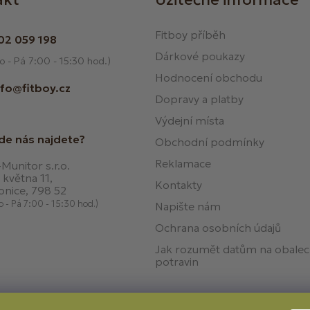
Fitboy příběh
02 059 198
Dárkové poukazy
o - Pá 7:00 - 15:30 hod.)
Hodnocení obchodu
nfo@fitboy.cz
Dopravy a platby
Výdejní místa
de nás najdete?
Obchodní podmínky
Reklamace
Munitor s.r.o.
 května 11,
Kontakty
onice, 798 52
o - Pá 7:00 - 15:30 hod.)
Napište nám
Ochrana osobních údajů
Jak rozumět datům na obale
potravin