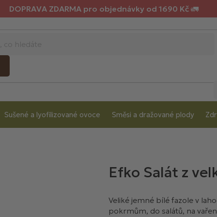
DOPRAVA ZDARMA pro objednávky od 1690 Kč 🚛
Sušené a lyofilizované ovoce
Směsi a dražované plody
Zdr
Efko Salát z vel
Veliké jemné bílé fazole v lah
pokrmům, do salátů, na vaření,