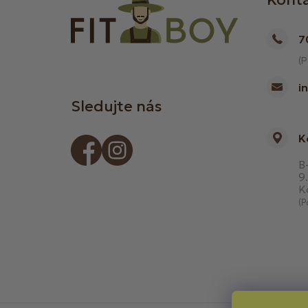
7
(P
i
Sledujte nás
K
B-
9.
K
(P