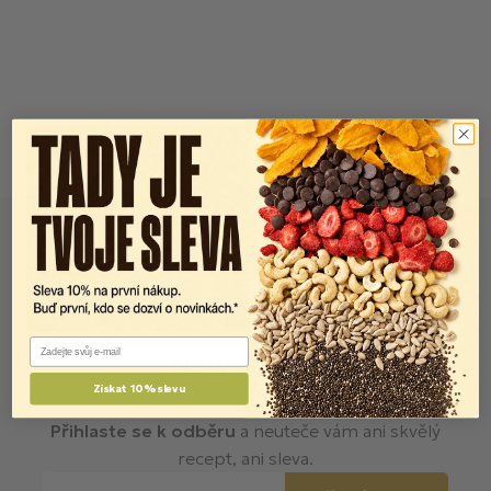
Email
Newsletter
Získat 10% slevu
FITlettery do vaší schránky.
Přihlaste se k odběru
a neuteče vám ani skvělý
recept, ani sleva.