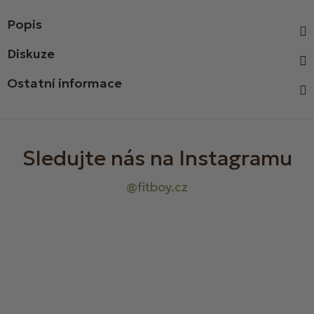
Popis
Diskuze
Ostatní informace
Z
á
p
a
t
í