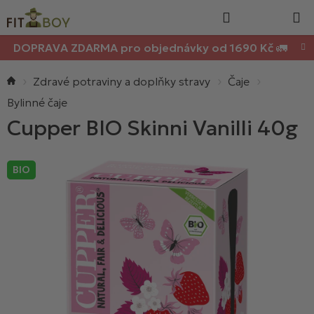
Nákupn
Přejít
Hledat
na
košík
obsah
DOPRAVA ZDARMA pro objednávky od 1690 Kč 🚛
Domů
Zdravé potraviny a doplňky stravy
Čaje
Bylinné čaje
Cupper BIO Skinni Vanilli 40g
BIO