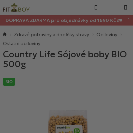
Nákupn
Přejít
Hledat
na
košík
obsah
DOPRAVA ZDARMA pro objednávky od 1690 Kč 🚛
Domů
Zdravé potraviny a doplňky stravy
Obiloviny
Ostatní obiloviny
Country Life Sójové boby BIO
500g
BIO