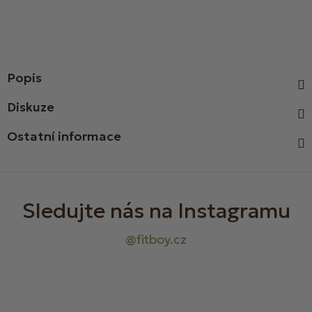
Popis
Diskuze
Ostatní informace
Z
á
p
a
t
í