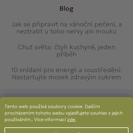
Blog
Jak se připravit na vánoční pečení, a
neztratit u toho nervy ani mouku
Chuť světa: čtyři kuchyně, jeden
příběh
10 snídaní pro energii a soustředění:
Nastartujte mozek zdravým cukrem
Způsoby platby:
Tento web používá soubory cookie. Dalším
Online
Převod
Dobírka
procházením tohoto webu vyjadřujete souhlas s jejich
Způsoby dopravy:
používáním.. Více informací
zde
.