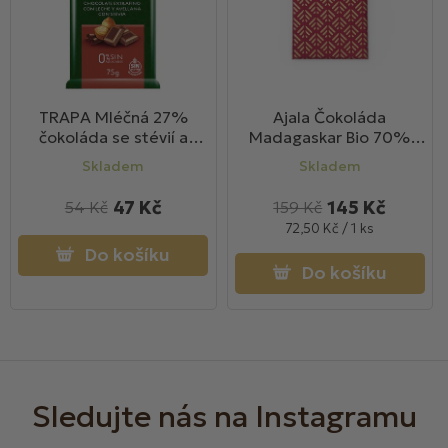
TRAPA Mléčná 27%
Ajala Čokoláda
čokoláda se stévií a
Madagaskar Bio 70%
lískovými ořechy 75g
cacao 45g
Skladem
Skladem
47 Kč
145 Kč
54 Kč
159 Kč
Měrná
72,50 Kč / 1 ks
cena:
Do košíku
Do košíku
Z
á
p