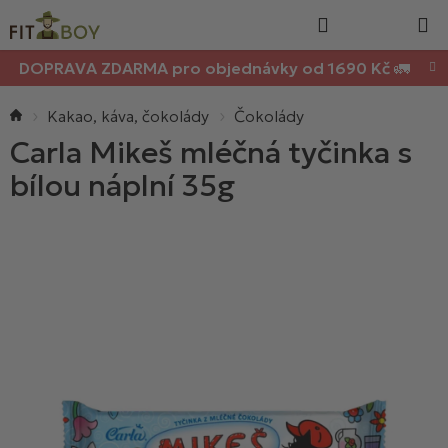
Nákupn
Přejít
Hledat
na
košík
obsah
DOPRAVA ZDARMA pro objednávky od 1690 Kč 🚛
Domů
Kakao, káva, čokolády
Čokolády
Carla Mikeš mléčná tyčinka s
bílou náplní 35g