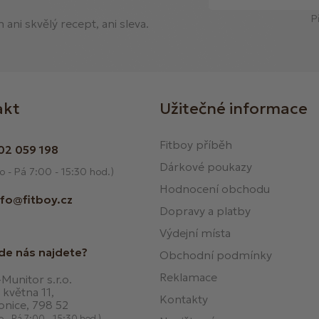
P
ani skvělý recept, ani sleva.
akt
Užitečné informace
Fitboy příběh
02 059 198
Dárkové poukazy
o - Pá 7:00 - 15:30 hod.)
Hodnocení obchodu
nfo@fitboy.cz
Dopravy a platby
Výdejní místa
de nás najdete?
Obchodní podmínky
Reklamace
Munitor s.r.o.
 května 11,
Kontakty
onice, 798 52