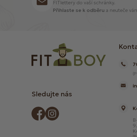
FITlettery do vaší schránky.
Přihlaste se k odběru
a neuteče vám 
Kont
7
(P
i
Sledujte nás
K
B-
9.
K