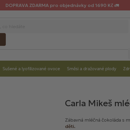
DOPRAVA ZDARMA pro objednávky od 1690 Kč 🚛
Sušené a lyofilizované ovoce
Směsi a dražované plody
Zdr
Carla Mikeš mlé
Zábavná mléčná čokoláda s m
děti.