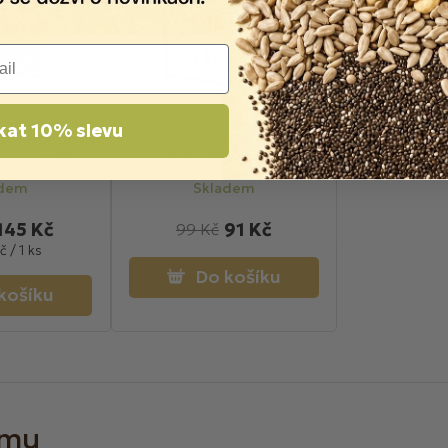
kat 10% slevu
da Madagaskar
Carla Mikeš mléčné
cacao 45g
čokoládky 125g
adem
Skladem
145 Kč
91 Kč
99 Kč
č / 1 ks
Do košíku
košíku