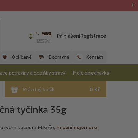
702 059 198
Přihlášení
Registrace
(Po - Pá 7:00 - 15:30 hod.)
Oblíbené
Dopravné
Kontakt
avé potraviny a doplňky stravy
Moje objednávka
čná tyčinka 35g
otivem kocoura Mikeše,
mlsání nejen pro