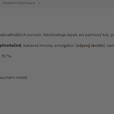
Ostatní informace
nejkvalitnějších surovin. Neobsahuje lepek ani palmový tuk
 plnotučné
, kakaová hmota, emulgátor (
sójový lecitin
), va
 35 %.
 suchém místě.