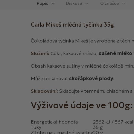
Popis
Diskuze
Carla Mikeš mléčná tyčinka 35g
Čokoládová tyčinka Mikeš je vyrobena z těch 
Složení:
Cukr, kakaové máslo,
sušené mléko
Obsah kakaové sušiny v mléčné čokoládě min.
Může obsahovat
skořápkové plody
.
Skladování:
Skladujte v temném, chladném a
Výživové údaje ve 100g:
Energetická hodnota
2362 kJ / 567 kcal
Tuky
36 g
Z toho nas. mastné kyseliny
20 g