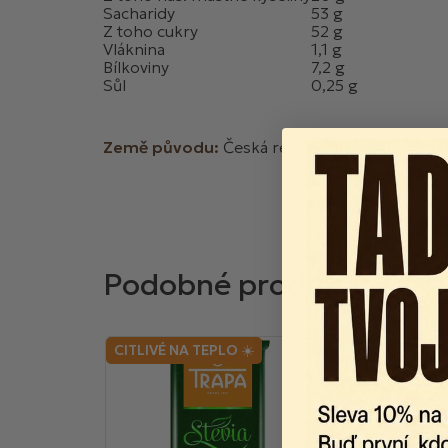
Sacharidy
53 g
Z toho cukry
52 g
Vláknina
1,1 g
Bílkoviny
7,2 g
Sůl
0,25 g
Země původu:
Česká republika
CITLIVÉ NA TEPLO ☀️
BIO
CITLIVÉ NA TEP