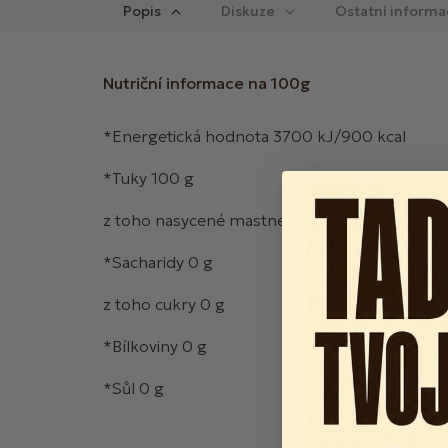
Popis
Diskuze
Ostatní informa
Nutriční informace na 100g
*Energetická hodnota 3700 kJ/900 kcal
*Tuky 100 g
z toho nasycené mastné kyseliny 15 g
*Sacharidy 0 g
z toho cukry 0 g
*Bílkoviny 0 g
*Sůl 0 g