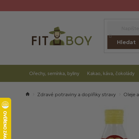
Přejít
na
obsah
Hledat
Ořechy, semínka, byliny
Kakao, káva, čokolády
Domů
Zdravé potraviny a doplňky stravy
Oleje 