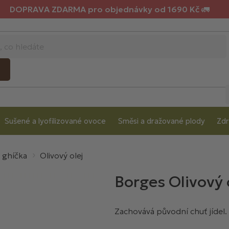
DOPRAVA ZDARMA pro objednávky od 1690 Kč 🚛
Sušené a lyofilizované ovoce
Směsi a dražované plody
Zdr
a ghíčka
Olivový olej
Borges Olivový 
Zachovává původní chuť jídel.