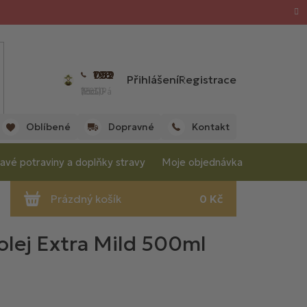
702 059 198
Přihlášení
Registrace
(Po - Pá 7:00 - 15:30 hod.)
Oblíbené
Dopravné
Kontakt
avé potraviny a doplňky stravy
Moje objednávka
olej Extra Mild 500ml