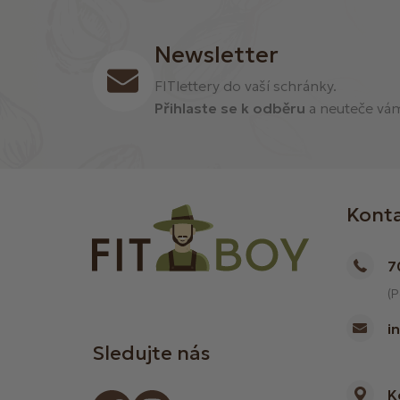
Newsletter
FITlettery do vaší schránky.
Přihlaste se k odběru
a neuteče vám 
Kont
7
(P
i
Sledujte nás
K