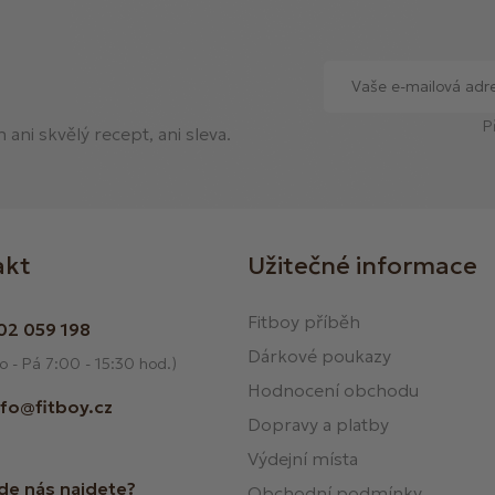
P
ani skvělý recept, ani sleva.
akt
Užitečné informace
Fitboy příběh
02 059 198
Dárkové poukazy
o - Pá 7:00 - 15:30 hod.)
Hodnocení obchodu
nfo@fitboy.cz
Dopravy a platby
Výdejní místa
de nás najdete?
Obchodní podmínky