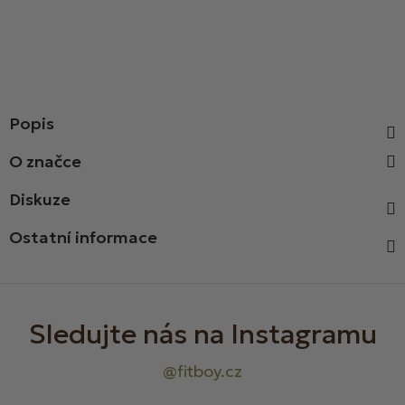
Popis
Diskuze
Ostatní informace
Z
á
p
a
t