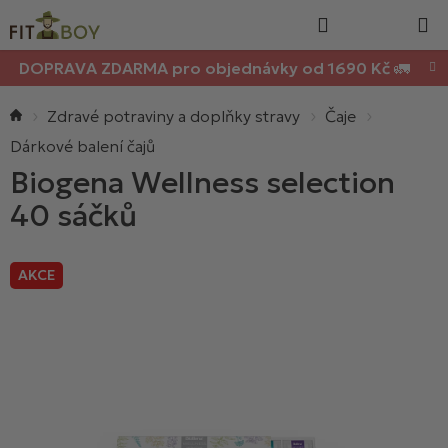
Nákupn
Přejít
Hledat
na
košík
obsah
DOPRAVA ZDARMA pro objednávky od 1690 Kč 🚛
Domů
Zdravé potraviny a doplňky stravy
Čaje
Dárkové balení čajů
Biogena Wellness selection
40 sáčků
AKCE