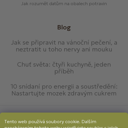
Jak rozumět datům na obalech potravin
Blog
Jak se připravit na vánoční pečení, a
neztratit u toho nervy ani mouku
Chuť světa: čtyři kuchyně, jeden
příběh
10 snídaní pro energii a soustředění:
Nastartujte mozek zdravým cukrem
Způsoby platby:
Tento web používá soubory cookie. Dalším
Online
Převod
Dobírka
procházením tohoto webu vyjadřujete souhlas s jejich