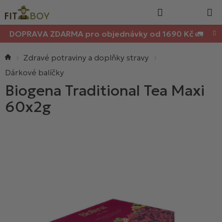
Nákupn
Přejít
Hledat
na
košík
obsah
DOPRAVA ZDARMA pro objednávky od 1690 Kč 🚛
Domů
Zdravé potraviny a doplňky stravy
Dárkové balíčky
Biogena Traditional Tea Maxi
60x2g