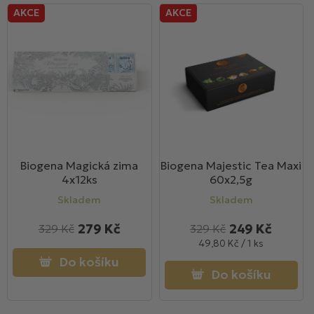
AKCE
AKCE
Biogena Magická zima
Biogena Majestic Tea Maxi
4x12ks
60x2,5g
Skladem
Skladem
279 Kč
249 Kč
329 Kč
329 Kč
Měrná
49,80 Kč / 1 ks
cena:
Do košíku
Do košíku