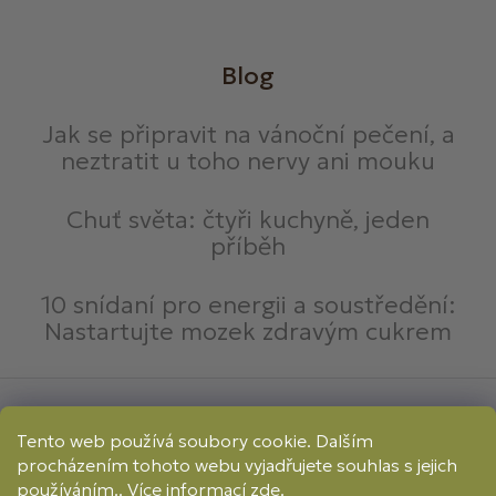
Blog
Jak se připravit na vánoční pečení, a
neztratit u toho nervy ani mouku
Chuť světa: čtyři kuchyně, jeden
příběh
10 snídaní pro energii a soustředění:
Nastartujte mozek zdravým cukrem
Způsoby platby:
Tento web používá soubory cookie. Dalším
Online
Převod
Dobírka
procházením tohoto webu vyjadřujete souhlas s jejich
Způsoby dopravy:
používáním.. Více informací
zde
.