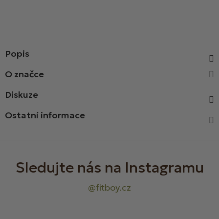
Popis
Diskuze
Ostatní informace
Z
á
p
a
t
í