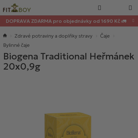
Nákupn
Přejít
Hledat
na
košík
obsah
DOPRAVA ZDARMA pro objednávky od 1690 Kč 🚛
Domů
Zdravé potraviny a doplňky stravy
Čaje
Bylinné čaje
Biogena Traditional Heřmánek
20x0,9g