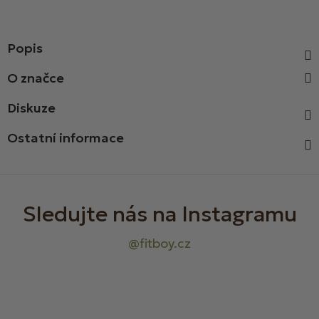
Popis
Diskuze
Ostatní informace
Z
á
p
a
t
í