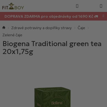
Nákupn
Přejít
Hledat
na
košík
obsah
DOPRAVA ZDARMA pro objednávky od 1690 Kč 🚛
Domů
Zdravé potraviny a doplňky stravy
Čaje
Zelené čaje
Biogena Traditional green tea
20x1,75g