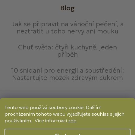
Blog
Jak se připravit na vánoční pečení, a
neztratit u toho nervy ani mouku
Chuť světa: čtyři kuchyně, jeden
příběh
10 snídaní pro energii a soustředění:
Nastartujte mozek zdravým cukrem
Způsoby platby:
Tento web používá soubory cookie. Dalším
Online
Převod
Dobírka
procházením tohoto webu vyjadřujete souhlas s jejich
Způsoby dopravy:
používáním.. Více informací
zde
.