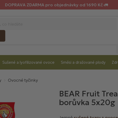
DOPRAVA ZDARMA pro objednávky od 1690 Kč 🚛
Sušené a lyofilizované ovoce
Směsi a dražované plody
Zdr
y
Ovocné tyčinky
BEAR Fruit Trea
borůvka 5x20g
Jemně
sušené
tvary z ovoc