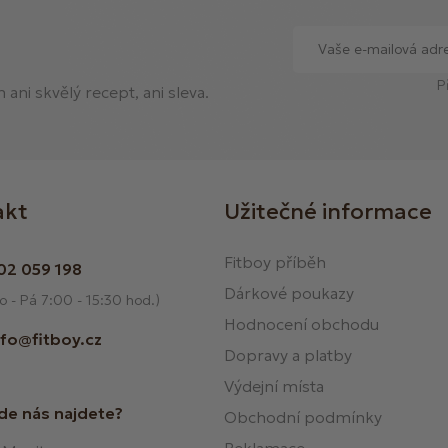
P
ani skvělý recept, ani sleva.
akt
Užitečné informace
Fitboy příběh
02 059 198
Dárkové poukazy
o - Pá 7:00 - 15:30 hod.)
Hodnocení obchodu
nfo@fitboy.cz
Dopravy a platby
Výdejní místa
de nás najdete?
Obchodní podmínky
Reklamace