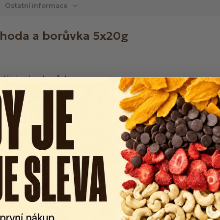
Ostatní informace
Jahoda a borůvka 5x20g
utí jahoda a borůvka.
3,5 %, černý rybíz 1,1 %, borůvky 1,0 %, extrakt z černé mr
7 kcal