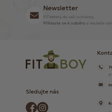
Newsletter
FITlettery do vaší schránky.
Přihlaste se k odběru
a neuteče vám 
Kont
7
(P
i
Sledujte nás
K