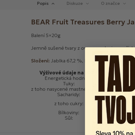
Popis
Diskuze
BEAR Fruit Treasures Berry 
Balení 5×20g
Jemně sušené tvary z ovoce a zeleniny s přích
Složení:
Jablka 67,2 %, hrušky 27,0 %, jahody 
Výživové údaje na 100 g
Energetická hodnota:
1 172 kJ / 27
Tuky:
0,5 g
z toho nasycené mastné kyseliny:
0,1 g
Sacharidy:
61 g
54 g
z toho cukry:
Bílkoviny:
1,7 g
Sůl:
0,03 g