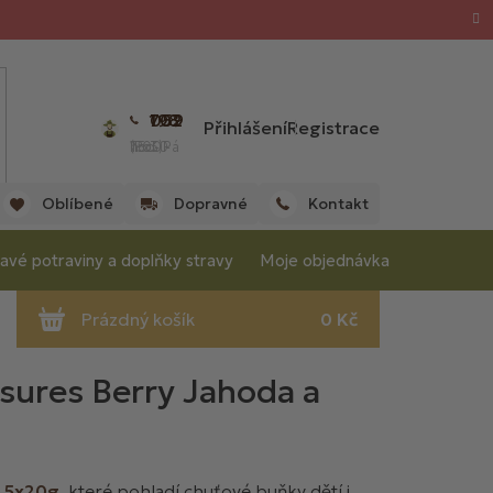
702 059 198
Přihlášení
Registrace
(Po - Pá 7:00 - 15:30 hod.)
Oblíbené
Dopravné
Kontakt
avé potraviny a doplňky stravy
Moje objednávka
sures Berry Jahoda a
e 5x20g
, které pohladí chuťové buňky dětí i