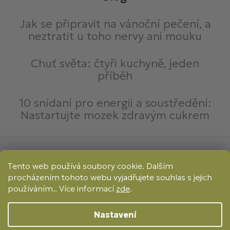
Jak se připravit na vánoční pečení, a
neztratit u toho nervy ani mouku
Chuť světa: čtyři kuchyně, jeden
příběh
10 snídaní pro energii a soustředění:
Nastartujte mozek zdravým cukrem
Způsoby platby:
Tento web používá soubory cookie. Dalším
Online
Převod
Dobírka
procházením tohoto webu vyjadřujete souhlas s jejich
Způsoby dopravy:
používáním.. Více informací
zde
.
Nastavení