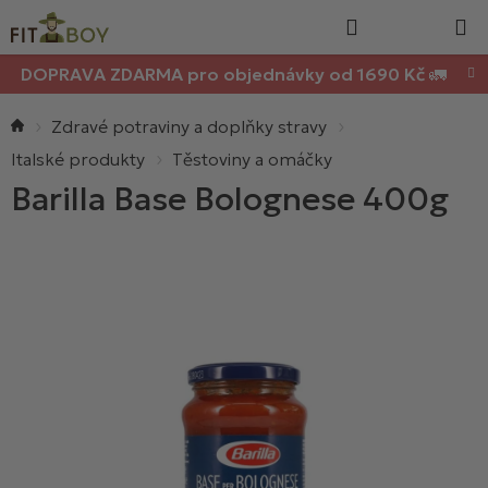
Nákupn
Přejít
Hledat
na
košík
obsah
DOPRAVA ZDARMA pro objednávky od 1690 Kč 🚛
Domů
Zdravé potraviny a doplňky stravy
Italské produkty
Těstoviny a omáčky
Barilla Base Bolognese 400g