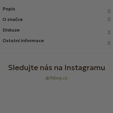
Popis
Diskuze
Ostatní informace
Z
á
p
a
t
í