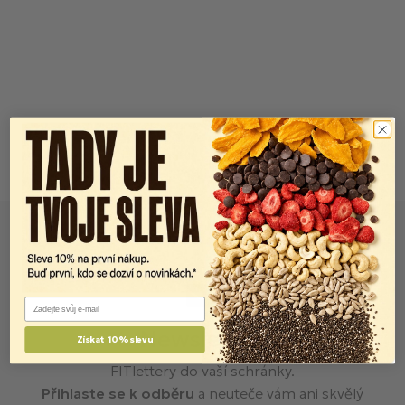
Email
Newsletter
Získat 10% slevu
FITlettery do vaší schránky.
Přihlaste se k odběru
a neuteče vám ani skvělý