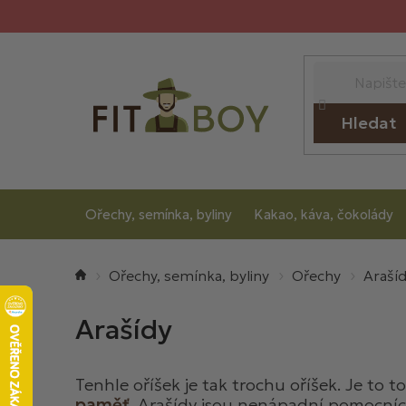
Přejít
na
obsah
Hledat
Ořechy, semínka, byliny
Kakao, káva, čokolády
Domů
Ořechy, semínka, byliny
Ořechy
Araší
Arašídy
Tenhle oříšek je tak trochu oříšek. Je to t
paměť.
Arašídy jsou nenápadní pomocníci,