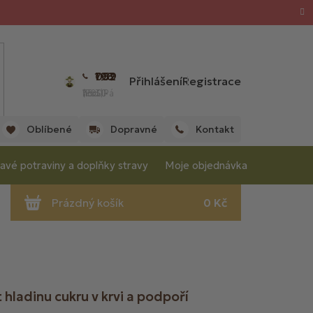
702 059 198
Přihlášení
Registrace
(Po - Pá 7:00 - 15:30 hod.)
Oblíbené
Dopravné
Kontakt
avé potraviny a doplňky stravy
Moje objednávka
 hladinu cukru v krvi a podpoří