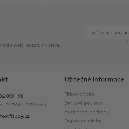
P
ani skvělý recept, ani sleva.
akt
Užitečné informace
Fitboy příběh
02 059 198
Dárkové poukazy
o - Pá 7:00 - 15:30 hod.)
Hodnocení obchodu
nfo@fitboy.cz
Dopravy a platby