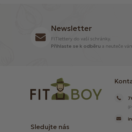
Newsletter
FITlettery do vaší schránky.
Přihlaste se k odběru
a neuteče vám 
Kont
7
(P
i
Sledujte nás