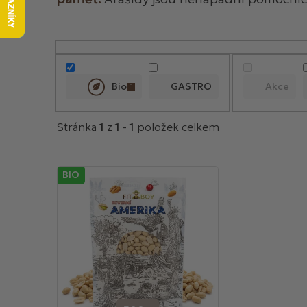
V
ý
p
Bio
GASTRO
Akce
i
s
Stránka
1
z
1
-
1
položek celkem
p
r
o
BIO
d
u
k
t
ů