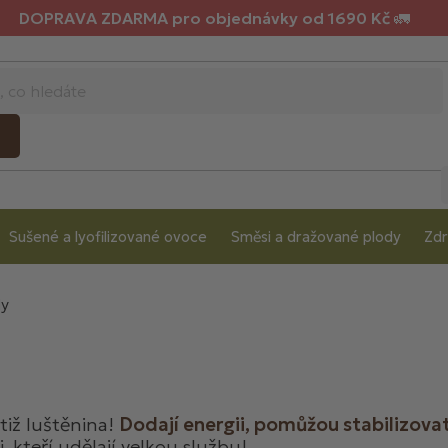
DOPRAVA ZDARMA pro objednávky od 1690 Kč 🚛
Sušené a lyofilizované ovoce
Směsi a dražované plody
Zdr
dy
otiž luštěnina!
Dodají energii, pomůžou stabilizovat
 kteří udělají velkou službu!