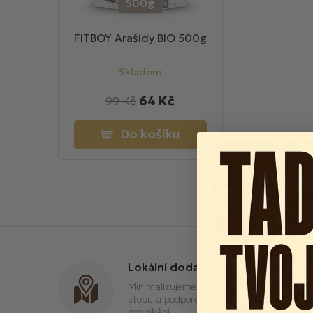
500g
FITBOY Arašídy BIO 500g
Skladem
64 Kč
99 Kč
Do košíku
Lokální dodavatelé
Minimalizujeme uhlíkovou
stopu a podporujeme místní
podnikání