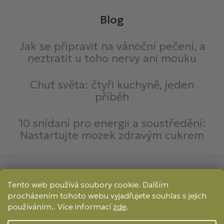
Blog
Jak se připravit na vánoční pečení, a
neztratit u toho nervy ani mouku
Chuť světa: čtyři kuchyně, jeden
příběh
10 snídaní pro energii a soustředění:
Nastartujte mozek zdravým cukrem
Způsoby platby:
Tento web používá soubory cookie. Dalším
Online
Převod
Dobírka
procházením tohoto webu vyjadřujete souhlas s jejich
Způsoby dopravy:
používáním.. Více informací
zde
.