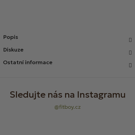
Popis
Diskuze
Ostatní informace
Z
á
p
a
t
í