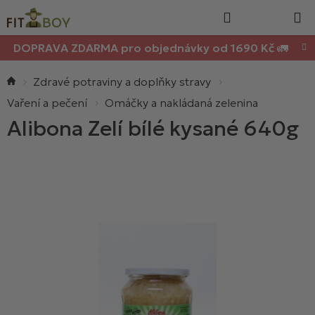
Nákupn
Přejít
Hledat
na
košík
obsah
DOPRAVA ZDARMA pro objednávky od 1690 Kč 🚛
Domů
Zdravé potraviny a doplňky stravy
Vaření a pečení
Omáčky a nakládaná zelenina
Alibona Zelí bílé kysané 640g