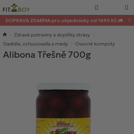
Nákupn
Přejít
Hledat
na
košík
obsah
DOPRAVA ZDARMA pro objednávky od 1690 Kč 🚛
Domů
Zdravé potraviny a doplňky stravy
Sladidla, ochucovadla a medy
Ovocné kompoty
Alibona Třešně 700g