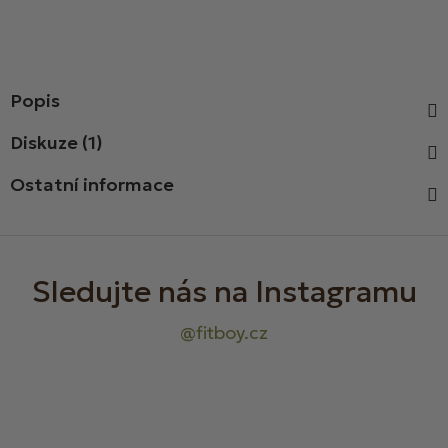
Popis
Diskuze (1)
Ostatní informace
Z
á
p
a
t
í