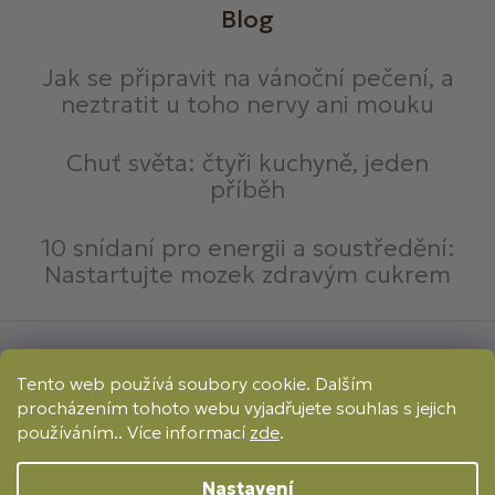
Blog
Jak se připravit na vánoční pečení, a
neztratit u toho nervy ani mouku
Chuť světa: čtyři kuchyně, jeden
příběh
10 snídaní pro energii a soustředění:
Nastartujte mozek zdravým cukrem
Způsoby platby:
Tento web používá soubory cookie. Dalším
Online
Převod
Dobírka
procházením tohoto webu vyjadřujete souhlas s jejich
Způsoby dopravy:
používáním.. Více informací
zde
.
Nastavení