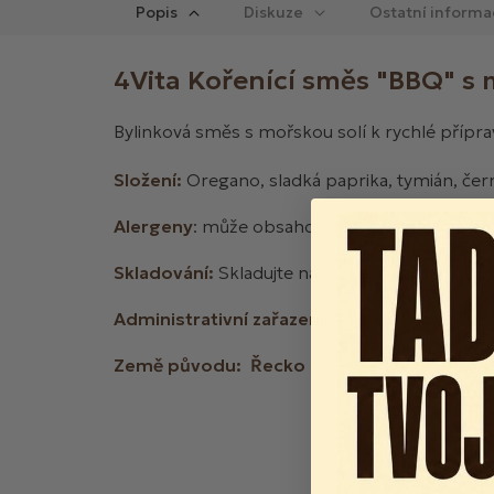
Popis
Diskuze
Ostatní informa
4Vita Kořenící směs "BBQ" s 
Bylinková směs s mořskou solí k rychlé přípra
Složení:
Oregano, sladká paprika, tymián, čer
Alergeny
: může obsahovat stopy
celeru a ho
Skladování:
Skladujte na suchém místě, znovu
Administrativní zařazení:
Koření
Země původu: Řecko