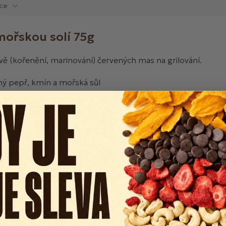
ce
mořskou solí 75g
vě (kořenění, marinování) červených mas na grilování.
ný pepř, kmín a mořská sůl
řčice
 uzavíratelný sáček