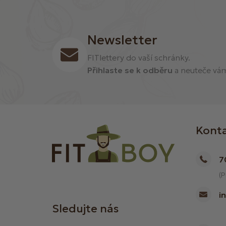
Newsletter
FITlettery do vaší schránky.
Přihlaste se k odběru
a neuteče vám 
Kont
7
(P
i
Sledujte nás