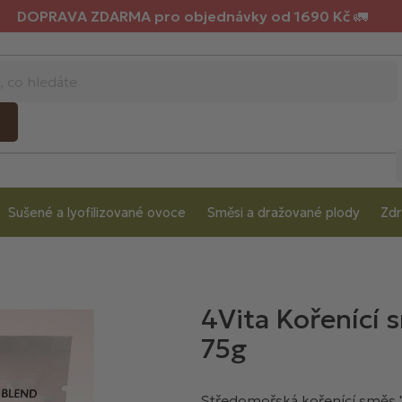
DOPRAVA ZDARMA pro objednávky od 1690 Kč 🚛
Sušené a lyofilizované ovoce
Směsi a dražované plody
Zdr
4Vita Kořenící 
75g
Středomořská kořenící směs "