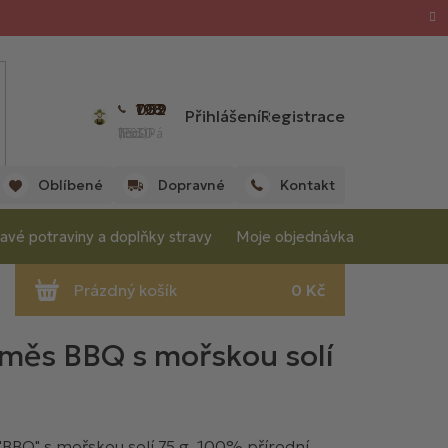
702 059 198
Přihlášení
Registrace
(Po - Pá 7:00 - 15:30 hod.)
Oblíbené
Dopravné
Kontakt
avé potraviny a doplňky stravy
Moje objednávka
směs BBQ s mořskou solí
BBQ" s mořskou solí 75 g, 100% přírodní