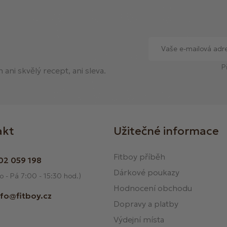
P
ani skvělý recept, ani sleva.
akt
Užitečné informace
Fitboy příběh
02 059 198
Dárkové poukazy
o - Pá 7:00 - 15:30 hod.)
Hodnocení obchodu
nfo@fitboy.cz
Dopravy a platby
Výdejní místa