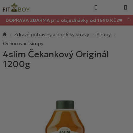
Nákupn
Přejít
Hledat
na
košík
obsah
DOPRAVA ZDARMA pro objednávky od 1690 Kč 🚛
Domů
Zdravé potraviny a doplňky stravy
Sirupy
Ochucovací sirupy
4slim Čekankový Originál
1200g